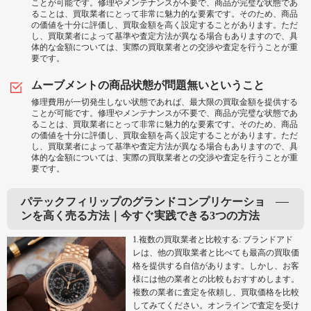
ことが可能です。修理やメンテナンスが不要で、商品が完璧な状態であ
ることは、買取業者にとって非常に魅力的な要素です。そのため、商品
の価値を十分に評価し、買取金額を高く設定することがあります。ただ
し、買取業者によって基準や査定方法が異なる場合もありますので、具
体的な金額については、実際の買取業者との交渉や査定を行うことが重
要です。
ムーブメントの商品状態が問題無いということ
修理費用が一切発生しない状態であれば、最大限の買取金額を提供する
ことが可能です。修理やメンテナンスが不要で、商品が完璧な状態であ
ることは、買取業者にとって非常に魅力的な要素です。そのため、商品
の価値を十分に評価し、買取金額を高く設定することがあります。ただ
し、買取業者によって基準や査定方法が異なる場合もありますので、具
体的な金額については、実際の買取業者との交渉や査定を行うことが重
要です。
パテックフィリップのグランドコンプリケーショ
ンを高く売る方法｜今すぐ実践できる3つの方法
1.複数の買取業者と比較する: ブランドアド
レは、他の買取業者と比べても最高の買取価
格を提供する自信があります。しかし、お客
様には他の業者との比較もおすすめします。
複数の業者に査定を依頼し、買取価格を比較
してみてください。オンラインで査定を受け