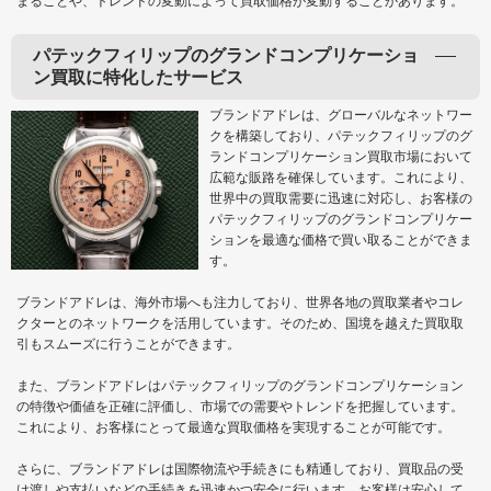
まることや、トレンドの変動によって買取価格が変動することがあります。
パテックフィリップのグランドコンプリケーショ
ン買取に特化したサービス
ブランドアドレは、グローバルなネットワー
クを構築しており、パテックフィリップのグ
ランドコンプリケーション買取市場において
広範な販路を確保しています。これにより、
世界中の買取需要に迅速に対応し、お客様の
パテックフィリップのグランドコンプリケー
ションを最適な価格で買い取ることができま
す。
ブランドアドレは、海外市場へも注力しており、世界各地の買取業者やコレ
クターとのネットワークを活用しています。そのため、国境を越えた買取取
引もスムーズに行うことができます。
また、ブランドアドレはパテックフィリップのグランドコンプリケーション
の特徴や価値を正確に評価し、市場での需要やトレンドを把握しています。
これにより、お客様にとって最適な買取価格を実現することが可能です。
さらに、ブランドアドレは国際物流や手続きにも精通しており、買取品の受
け渡しや支払いなどの手続きを迅速かつ安全に行います。お客様は安心して