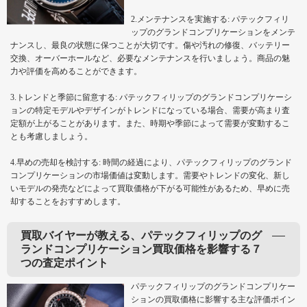
2.メンテナンスを実施する: パテックフィリ
ップのグランドコンプリケーションをメンテ
ナンスし、最良の状態に保つことが大切です。傷や汚れの修復、バッテリー
交換、オーバーホールなど、必要なメンテナンスを行いましょう。商品の魅
力や評価を高めることができます。
3.トレンドと季節に留意する: パテックフィリップのグランドコンプリケーシ
ョンの特定モデルやデザインがトレンドになっている場合、需要が高まり査
定額が上がることがあります。また、時期や季節によって需要が変動するこ
とも考慮しましょう。
4.早めの売却を検討する: 時間の経過により、パテックフィリップのグランド
コンプリケーションの市場価値は変動します。需要やトレンドの変化、新し
いモデルの発売などによって買取価格が下がる可能性があるため、早めに売
却することをおすすめします。
買取バイヤーが教える、パテックフィリップのグ
ランドコンプリケーション買取価格を影響する７
つの査定ポイント
パテックフィリップのグランドコンプリケー
ションの買取価格に影響する主な評価ポイン