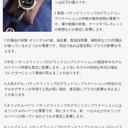
トは以下の通りです。
1.状態: パテックフィリップのグランドコン
プリケーションの外観や動作状態が重要で
す。傷や損傷の有無、ケースやブレスレット
の状態などが査定に影響します。
2.付属品の有無: オリジナルの箱、保証書、取扱説明書、補助具などの付属品
が揃っているかどうかが重要です。完品であれば査定額にプラスの影響を与
えます。
3.年式: パテックフィリップのグランドコンプリケーションの製造年やモデル
のリリース時期も査定に影響します。より古いモデルや特別な年式の場合、
コレクターにとって価値が高まることがあります。
4.人気モデル: パテックフィリップのグランドコンプリケーションの特定のモ
デルやデザインが市場で人気が高い場合、査定額にプラスの影響を与えるこ
とがあります。
5.オリジナルパーツ: パテックフィリップのグランドコンプリケーションには
オリジナルのパーツが重要です。特にダイヤル、針、ベゼルなどのオリジナ
ルパーツが揃っているかどうかが査定に影響します。
6.ムーブメント: パテックフィリップのグランドコンプリケーションのムーブ