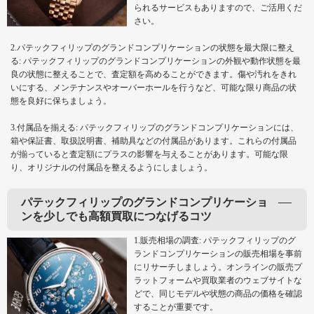
られるサービスもありますので、ご活用くだ
さい。
2.パテックフィリップのグランドコンプリケーションの状態を最大限に整え
る: パテックフィリップのグランドコンプリケーションの外観や動作状態を最
良の状態に整えることで、査定額を高めることができます。傷や汚れをきれ
いにする、メンテナンスやオーバーホールを行うなど、可能な限り商品の状
態を良好に保ちましょう。
3.付属品を揃える: パテックフィリップのグランドコンプリケーションには、
箱や保証書、取扱説明書、補助具などの付属品があります。これらの付属品
が揃っていると査定額にプラスの影響を与えることがあります。可能な限
り、オリジナルの付属品を整えるようにしましょう。
パテックフィリップのグランドコンプリケーショ
ンを少しでも高額買取につなげるコツ
1.販売相場の調査: パテックフィリップのグ
ランドコンプリケーションの販売相場を事前
にリサーチしましょう。オンラインの販売プ
ラットフォームや買取業者のウェブサイトな
どで、同じモデルや状態の商品の価格を確認
することが重要です。