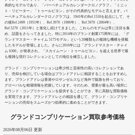
表的なモデルであり、「パーペチュアルカレンダークロノグラフ」「ミニッ
ト・リピーター」「トゥールビヨン」がその代表的なモデルと言えます。パ
ーペチュアルカレンダークロノグラフは、1941年のRef.1518を起点にして、そ
の後Ref.2499（1951年）、Ref.3970（1986年）、Ref.5970（2004年）、
Ref.5270（2011年）と進化し続けてきました。これらのモデルは常に注目を集
め、話題をさらってきました。特に2014年のブランド創業175周年には、「グ
ランドマスター・チャイム 5175モデル」という20種類もの複雑な機構を搭載
したモデルが登場しました。さらに2016年には「グランドマスター・チャイ
ム 6300」が発表され、「スカイムーン・トゥールビヨン」を超える世界で最
も複雑な現行コレクションとしての地位を確立しました。
グランド・コンプリケーションは希少性と芸術性の高いコレクションであ
り、売却を検討している場合はブランドアドレに相談することをおすすめし
ます。ブランドアドレは香港やロサンゼルスなど海外で販路を持っており、
グローバルな相場情報を把握しています。そのため、需要が最も高い場所に
グランド・コンプリケーションを提供することができ、常に高額な買取価格
を実現できます。ブランドアドレとの相談を通じて、グランド・コンプリケ
ーションの売却をスムーズかつ効果的に進めることができます。
グランドコンプリケーション買取参考価格
2026年08月06日 更新