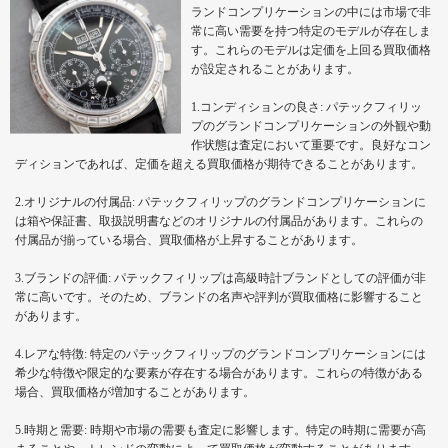
ランドコンプリケーションの中には市場で非
常に高い需要を持つ特定のモデルが存在しま
す。これらのモデルは定価を上回る買取価格
が設定されることがあります。
1.コンディションの良さ: パテックフィリッ
プのグランドコンプリケーションの外観や動
作状態は査定において重要です。良好なコン
ディションであれば、定価を超える買取価格が期待できることがあります。
2.オリジナルの付属品: パテックフィリップのグランドコンプリケーションに
は箱や保証書、取扱説明書などのオリジナルの付属品があります。これらの
付属品が揃っている場合、買取価格が上昇することがあります。
3.ブランドの評価: パテックフィリップは高級時計ブランドとしての評価が非
常に高いです。そのため、ブランドの名声や評判が買取価格に影響すること
があります。
4.レアな特徴: 特定のパテックフィリップのグランドコンプリケーションには
希少な特徴や限定的な要素が存在する場合があります。これらの特徴がある
場合、買取価格が増加することがあります。
5.時期と需要: 時期や市場の需要も査定に影響します。特定の時期に需要が高