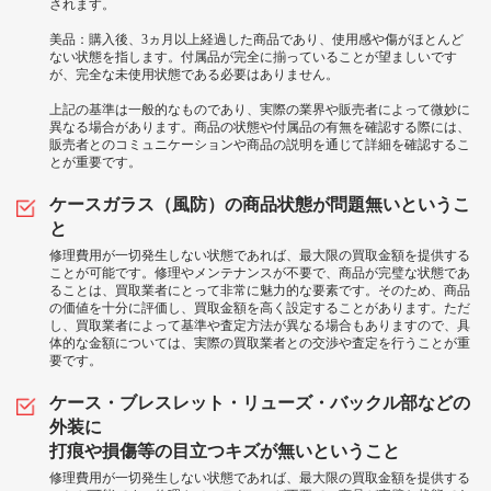
されます。
美品：購入後、3ヵ月以上経過した商品であり、使用感や傷がほとんど
ない状態を指します。付属品が完全に揃っていることが望ましいです
が、完全な未使用状態である必要はありません。
上記の基準は一般的なものであり、実際の業界や販売者によって微妙に
異なる場合があります。商品の状態や付属品の有無を確認する際には、
販売者とのコミュニケーションや商品の説明を通じて詳細を確認するこ
とが重要です。
ケースガラス（風防）の商品状態が問題無いというこ
と
修理費用が一切発生しない状態であれば、最大限の買取金額を提供する
ことが可能です。修理やメンテナンスが不要で、商品が完璧な状態であ
ることは、買取業者にとって非常に魅力的な要素です。そのため、商品
の価値を十分に評価し、買取金額を高く設定することがあります。ただ
し、買取業者によって基準や査定方法が異なる場合もありますので、具
体的な金額については、実際の買取業者との交渉や査定を行うことが重
要です。
ケース・ブレスレット・リューズ・バックル部などの
外装に
打痕や損傷等の目立つキズが無いということ
修理費用が一切発生しない状態であれば、最大限の買取金額を提供する