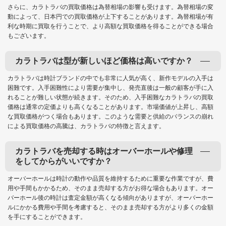
さらに、カラトラバの買取価格は為替相場の影響も受けます。為替相場の変
動によって、日本円での買取価格が上下することがあります。為替相場が有
利な時期に買取を行うことで、より高額な買取価格を得ることができる場合
もございます。
カラトラバは型が新しいほど価格は高いですか？
カラトラバは時計ブランドの中でも非常に人気が高く、新作モデルの入手は
困難です。入手困難性により需要が集中し、発売直後は一般の顧客が手に入
れることが難しい状態が続きます。そのため、入手困難なカラトラバの買取
価格は通常の定価よりも高くなることがあります。市場価値が上昇し、高額
な買取価格がつく場合もあります。このような需要と供給のバランスの崩れ
による買取価格の高騰は、カラトラバの特徴と言えます。
カラトラバを売却する時はオーバーホールや修理
をしてからがいいですか？
オーバーホールは時計の動作や品質を維持するために重要な作業ですが、費
用や手間もかかるため、そのまま売却する方がお得な場合もあります。オー
バーホール後の時計は査定金額が高くなる傾向がありますが、オーバーホー
ルにかかる費用や手間を考慮すると、そのまま売却する方がより多くの金額
を手にすることができます。