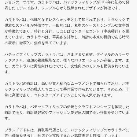
ションの一つです。カラトラバは、パテックフィリップが1932年に初めて発
表したモデルであり、シンプルながら洗練されたデザインが特徴です。
カラトラバは、伝統的なドレスウォッチとして知られており、クラシックで
優雅なスタイルが特徴です。一般的には、丸型のケースとシンプルな文字盤
が特徴的であり、時針と分針、しばしばセンターセコンド（中央秒針）を備
えています。カラトラバは、華美さを排除し、時計の本来の目的である時間
の表示に徹底的に焦点を当てています。
パテックフィリップのカラトラバは、さまざまな素材、ダイヤルのカラーや
テクスチャ、追加の複雑機能など、様々なバリエーションが存在します。ま
た、カラトラバは男性向けだけでなく、女性向けのモデルも提供されていま
す。
カラトラバの時計は、高い品質と精巧なムーブメントで知られており、パテ
ックフィリップの職人たちによって手作業で作られています。そのため、非
常に高価であり、コレクターズアイテムとしても人気があります。
カラトラバは、パテックフィリップの伝統とクラフトマンシップを体現した
時計であり、時計愛好家やファッション愛好家の間で高い評価を受けていま
す。
ブランドアドレは、買取専門店として、パテックフィリップのカラトラバに
高い価値を見出し、他店では実現できない高額査定を目指しています。