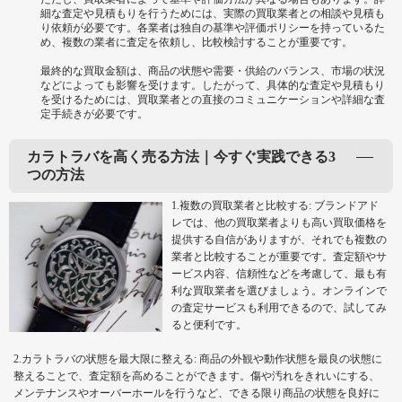
細な査定や見積もりを行うためには、実際の買取業者との相談や見積も
り依頼が必要です。各業者は独自の基準や評価ポリシーを持っているた
め、複数の業者に査定を依頼し、比較検討することが重要です。
最終的な買取金額は、商品の状態や需要・供給のバランス、市場の状況
などによっても影響を受けます。したがって、具体的な査定や見積もり
を受けるためには、買取業者との直接のコミュニケーションや詳細な査
定手続きが必要です。
カラトラバを高く売る方法｜今すぐ実践できる3
つの方法
1.複数の買取業者と比較する: ブランドアド
レでは、他の買取業者よりも高い買取価格を
提供する自信がありますが、それでも複数の
業者と比較することが重要です。査定額やサ
ービス内容、信頼性などを考慮して、最も有
利な買取業者を選びましょう。オンラインで
の査定サービスも利用できるので、試してみ
ると便利です。
2.カラトラバの状態を最大限に整える: 商品の外観や動作状態を最良の状態に
整えることで、査定額を高めることができます。傷や汚れをきれいにする、
メンテナンスやオーバーホールを行うなど、できる限り商品の状態を良好に