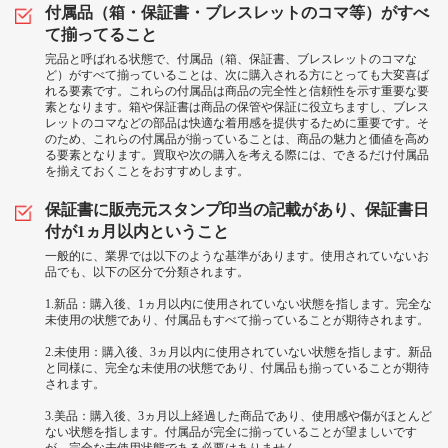
付属品（箱・保証書・ブレスレットのコマ等）がすべ
て揃ってること
完品と呼ばれる状態で、付属品（箱、保証書、ブレスレットのコマな
ど）がすべて揃っていることは、次に購入される方にとっても大変喜ば
れる要素です。これらの付属品は商品の完全性と信頼性を示す重要な要
素となります。箱や保証書は商品の保管や保証に役立ちますし、ブレス
レットのコマなどの部品は快適な着用感を提供するために重要です。そ
のため、これらの付属品が揃っていることは、商品の魅力と価値を高め
る要素となります。買取や次の購入を考える際には、できるだけ付属品
を揃えておくことをおすすめします。
保証書に販売元スタンプ印当の記載があり、保証書日
付が1ヵ月以内ということ
一般的に、業界では以下のような基準があります。使用されていないお
品でも、以下の区分で分類されます。
1.新品：購入後、1ヵ月以内に使用されていない状態を指します。完全な
未使用の状態であり、付属品もすべて揃っていることが期待されます。
2.未使用：購入後、3ヵ月以内に使用されていない状態を指します。新品
と同様に、完全な未使用の状態であり、付属品も揃っていることが期待
されます。
3.美品：購入後、3ヵ月以上経過した商品であり、使用感や傷がほとんど
ない状態を指します。付属品が完全に揃っていることが望ましいです
が、完全な未使用状態である必要はありません。