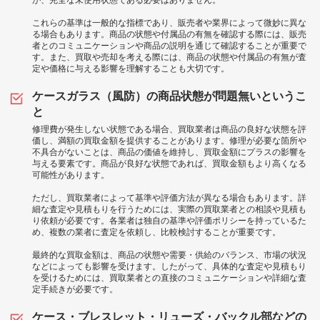
これらの基準は一般的な指標であり、販売者や業界によって微妙に異な
る場合もあります。商品の状態や付属品の有無を確認する際には、販売
者とのコミュニケーションや商品の説明を通じて確認することが重要で
す。また、買取や売却を考える際には、商品の状態や付属品の有無が査
定や価格に与える影響を理解することも大切です。
ケースガラス（風防）の商品状態が問題無いというこ
と
修理費が発生しない状態である場合、買取業者は商品の良好な状態を評
価し、満額の買取金額を提供することがあります。修理が必要な箇所や
不具合がないことは、商品の価値を維持し、買取金額にプラスの影響を
与える要素です。商品が良好な状態であれば、買取金額もより高くなる
可能性があります。
ただし、買取業者によって基準や評価方法が異なる場合もあります。詳
細な査定や見積もりを行うためには、実際の買取業者との相談や見積も
り依頼が必要です。各業者は独自の基準や評価ポリシーを持っているた
め、複数の業者に査定を依頼し、比較検討することが重要です。
最終的な買取金額は、商品の状態や需要・供給のバランス、市場の状況
などによっても影響を受けます。したがって、具体的な査定や見積もり
を受けるためには、買取業者との直接のコミュニケーションや詳細な査
定手続きが必要です。
ケース・ブレスレット・リューズ・バックル部などの