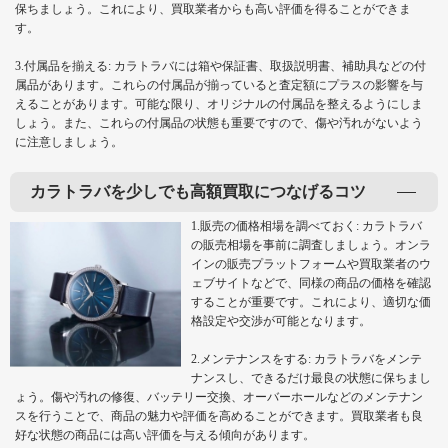
保ちましょう。これにより、買取業者からも高い評価を得ることができま
す。
3.付属品を揃える: カラトラバには箱や保証書、取扱説明書、補助具などの付
属品があります。これらの付属品が揃っていると査定額にプラスの影響を与
えることがあります。可能な限り、オリジナルの付属品を整えるようにしま
しょう。また、これらの付属品の状態も重要ですので、傷や汚れがないよう
に注意しましょう。
カラトラバを少しでも高額買取につなげるコツ
1.販売の価格相場を調べておく: カラトラバ
の販売相場を事前に調査しましょう。オンラ
インの販売プラットフォームや買取業者のウ
ェブサイトなどで、同様の商品の価格を確認
することが重要です。これにより、適切な価
格設定や交渉が可能となります。
2.メンテナンスをする: カラトラバをメンテ
ナンスし、できるだけ最良の状態に保ちまし
ょう。傷や汚れの修復、バッテリー交換、オーバーホールなどのメンテナン
スを行うことで、商品の魅力や評価を高めることができます。買取業者も良
好な状態の商品には高い評価を与える傾向があります。