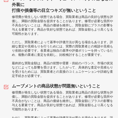
外装に
打痕や損傷等の目立つキズが無いということ
修理費が発生しない状態である場合、買取業者は商品の良好な状態を評
価し、満額の買取金額を提供することがあります。修理が必要な箇所や
不具合がないことは、商品の価値を維持し、買取金額にプラスの影響を
与える要素です。商品が良好な状態であれば、買取金額もより高くなる
可能性があります。
ただし、買取業者によって基準や評価方法が異なる場合もあります。詳
細な査定や見積もりを行うためには、実際の買取業者との相談や見積も
り依頼が必要です。各業者は独自の基準や評価ポリシーを持っているた
め、複数の業者に査定を依頼し、比較検討することが重要です。
最終的な買取金額は、商品の状態や需要・供給のバランス、市場の状況
などによっても影響を受けます。したがって、具体的な査定や見積もり
を受けるためには、買取業者との直接のコミュニケーションや詳細な査
定手続きが必要です。
ムーブメントの商品状態が問題無いということ
修理費が発生しない状態である場合、買取業者は商品の良好な状態を評
価し、満額の買取金額を提供することがあります。修理が必要な箇所や
不具合がないことは、商品の価値を維持し、買取金額にプラスの影響を
与える要素です。商品が良好な状態であれば、買取金額もより高くなる
可能性があります。
ただし、買取業者によって基準や評価方法が異なる場合もあります。詳