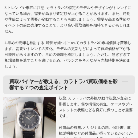
3.トレンドや季節に注意: カラトラバの特定のモデルやデザインがトレンドに
なっている場合、需要が高まり査定額が上がることがあります。また、時期
や季節によって需要が変動することも考慮しましょう。需要が高まる季節や
イベントの前に売却することで、より高い買取価格を期待できるかもしれま
せん。
4.早めの売却を検討する: 時間が経つにつれてカラトラバの市場価値は変動し
ます。需要やトレンドの変化、モデルの更新などによって買取価格が下がる
可能性がありますので、早めの売却を検討しましょう。ただし、急ぎすぎて
相場価格を逃すことも避けるため、バランスを考えながら売却時期を決めま
しょう。
買取バイヤーが教える、カラトラバ買取価格を影
響する７つの査定ポイント
状態: カラトラバの外観や動作状態が査定に
影響します。傷や損傷の有無、ケースやブレ
スレットの状態などを良好に保つことが重要
です。
付属品の有無: オリジナルの箱、保証書、取
扱説明書などの付属品が揃っているかどうか