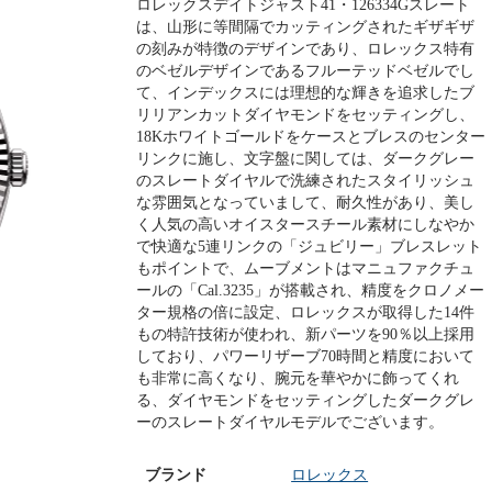
ロレックスデイトジャスト41・126334Gスレート
は、山形に等間隔でカッティングされたギザギザ
の刻みが特徴のデザインであり、ロレックス特有
のベゼルデザインであるフルーテッドベゼルでし
て、インデックスには理想的な輝きを追求したブ
リリアンカットダイヤモンドをセッティングし、
18Kホワイトゴールドをケースとブレスのセンター
リンクに施し、文字盤に関しては、ダークグレー
のスレートダイヤルで洗練されたスタイリッシュ
な雰囲気となっていまして、耐久性があり、美し
く人気の高いオイスタースチール素材にしなやか
で快適な5連リンクの「ジュビリー」ブレスレット
もポイントで、ムーブメントはマニュファクチュ
ールの「Cal.3235」が搭載され、精度をクロノメー
ター規格の倍に設定、ロレックスが取得した14件
もの特許技術が使われ、新パーツを90％以上採用
しており、パワーリザーブ70時間と精度において
も非常に高くなり、腕元を華やかに飾ってくれ
る、ダイヤモンドをセッティングしたダークグレ
ーのスレートダイヤルモデルでございます。
ブランド
ロレックス