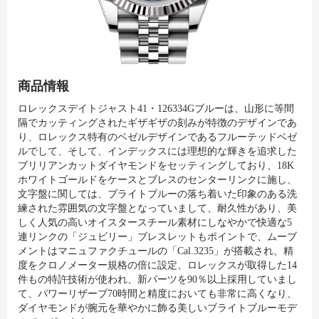
商品情報
ロレックスデイトジャスト41・126334Gブルーは、山形に等間
隔でカッティングされたギザギザの刻みが特徴のデザインであ
り、ロレックス特有のベゼルデザインであるフルーテッドベゼ
ルでして、そして、インデックスには理想的な輝きを追求した
ブリリアンカットダイヤモンドをセッティングしており、18K
ホワイトゴールドをケースとブレスのセンターリンクに施し、
文字盤に関しては、ブライトブルーの落ち着いた印象のある洗
練された雰囲気の文字盤となっていまして、耐久性があり、美
しく人気の高いオイスタースチール素材にしなやかで快適な5
連リンクの「ジュビリー」ブレスレットもポイントで、ムーブ
メントはマニュファクチュールの「Cal.3235」が搭載され、精
度をクロノメーター規格の倍に設定、ロレックスが取得した14
件もの特許技術が使われ、新パーツを90％以上採用していまし
て、パワーリザーブ70時間と精度においても非常に高くなり、
ダイヤモンドが腕元を華やかに飾る美しいブライトブルーモデ