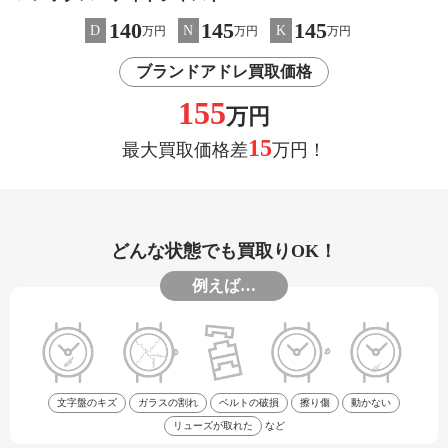
140
145
145
D
N
K
万円
万円
万円
ブランドアドレ買取価格
155
万円
15
最大買取価格差
万円！
どんな状態でも買取りOK！
例えば…
文字盤のキズ
ガラスの割れ
ベルトの破損
擦り傷
動かない
リューズが取れた
など