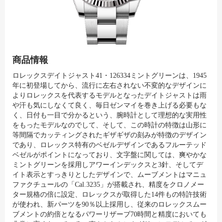
商品情報
ロレックスデイトジャスト41・126334ミントグリーンは、1945
年に初登場してから、流行に左右されない不変的なデザインに
よりロレックスを代表するモデルとなったデイトジャストは雨
や汗も気にしなくて良く、毎日ゼンマイを巻き上げる必要もな
く、日付も一目で分かるという、腕時計として理想的な実用性
をもったモデルなのでして、そして、この時計の特徴は山形に
等間隔でカッティングされたギザギザの刻みが特徴のデザイン
であり、ロレックス特有のベゼルデザインであるフルーテッド
ベゼルがポイントになっており、文字盤に関しては、爽やかな
ミントグリーンを採用しアワーインデックスと3針、そしてデ
イト表示とすっきりとしたデザインで、ムーブメントはマニュ
ファクチュールの「Cal.3235」が搭載され、精度をクロノメー
ター規格の倍に設定、ロレックスが取得した14件もの特許技術
が使われ、新パーツを90％以上採用し、従来のロレックスムー
ブメントの約倍となるパワーリザーブ70時間と精度においても