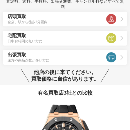
査定料、送料、手数料、出張交通費、キャンセル料などすべて無
料！
店頭買取
全店、駅から徒歩5分圏内
宅配買取
日中お時間の無い方に
出張買取
遠方や商品点数が多い方に
他店の後に来てください。
買取価格に自信があります。
有名買取店3社との比較