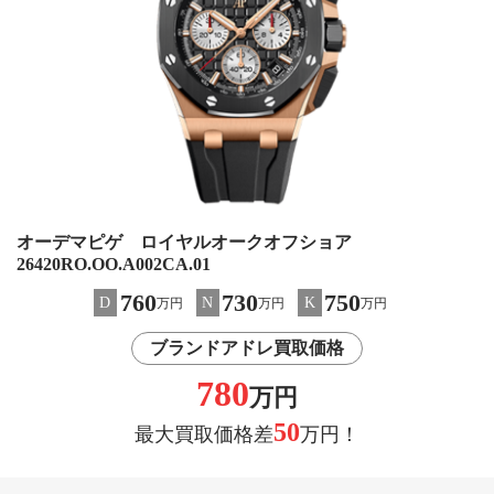
オーデマピゲ ロイヤルオークオフショア
26420RO.OO.A002CA.01
760
730
750
D
N
K
万円
万円
万円
ブランドアドレ買取価格
780
万円
50
最大買取価格差
万円！