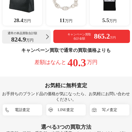
28.4
11
5.5
万円
万円
万円
通常の単品買取合計額
865.2
キャンペーン買取
824.9
万円
合計金額
万円
キャンペーン買取で通常の買取価格よりも
40.3
差額はなんと
万円
お気軽に無料査定
お手持ちのブランド品の価格が気になったら、お気軽にお問い合わせ
ください。
電話査定
LINE査定
写メ査定
選べる
3つ
の買取方法