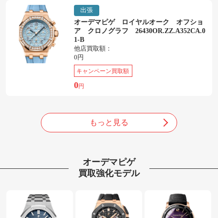
出張
オーデマピゲ ロイヤルオーク オフショ
ア クロノグラフ 26430OR.ZZ.A352CA.0
1-B
他店買取額：
0円
キャンペーン買取額
0
円
もっと見る
オーデマピゲ
買取強化モデル