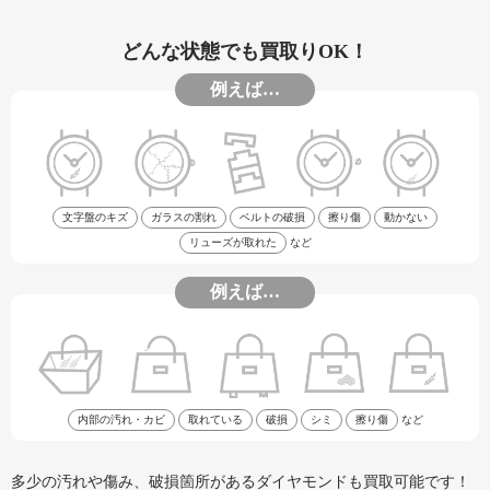
どんな状態でも買取りOK！
例えば…
文字盤のキズ
ガラスの割れ
ベルトの破損
擦り傷
動かない
リューズが取れた
など
例えば…
内部の汚れ・カビ
取れている
破損
シミ
擦り傷
など
多少の汚れや傷み、破損箇所があるダイヤモンドも買取可能です！