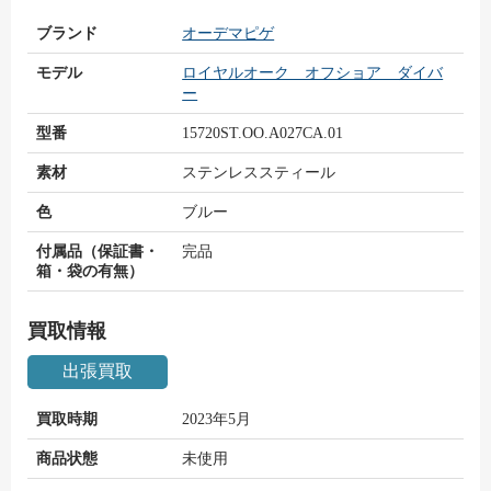
ブランド
オーデマピゲ
モデル
ロイヤルオーク オフショア ダイバ
ー
型番
15720ST.OO.A027CA.01
素材
ステンレススティール
色
ブルー
付属品（保証書・
完品
箱・袋の有無）
買取情報
出張買取
買取時期
2023年5月
商品状態
未使用