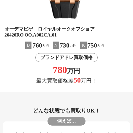
オーデマピゲ ロイヤルオークオフショア
26420RO.OO.A002CA.01
760
730
750
D
N
K
万円
万円
万円
ブランドアドレ買取価格
780
万円
50
最大買取価格差
万円！
どんな状態でも買取りOK！
例えば…