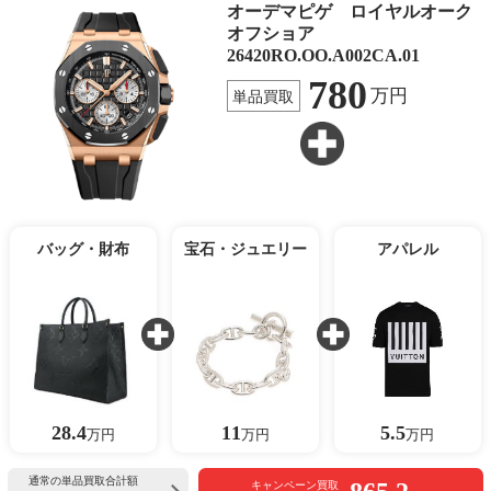
オーデマピゲ ロイヤルオーク
オフショア
26420RO.OO.A002CA.01
780
万円
単品買取
バッグ・財布
宝石・ジュエリー
アパレル
28.4
11
5.5
万円
万円
万円
通常の単品買取合計額
キャンペーン買取