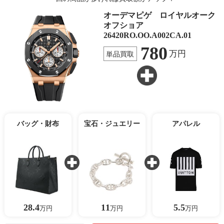
オーデマピゲ ロイヤルオーク
オフショア
26420RO.OO.A002CA.01
780
万円
単品買取
バッグ・財布
宝石・ジュエリー
アパレル
28.4
11
5.5
万円
万円
万円