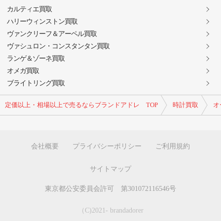
カルティエ買取
ハリーウィンストン買取
ヴァンクリーフ＆アーペル買取
ヴァシュロン・コンスタンタン買取
ランゲ＆ゾーネ買取
オメガ買取
ブライトリング買取
定価以上・相場以上で売るならブランドアドレ TOP
時計買取
オ
会社概要
プライバシーポリシー
ご利用規約
サイトマップ
東京都公安委員会許可 第301072116546号
（C)2021- brandadorer