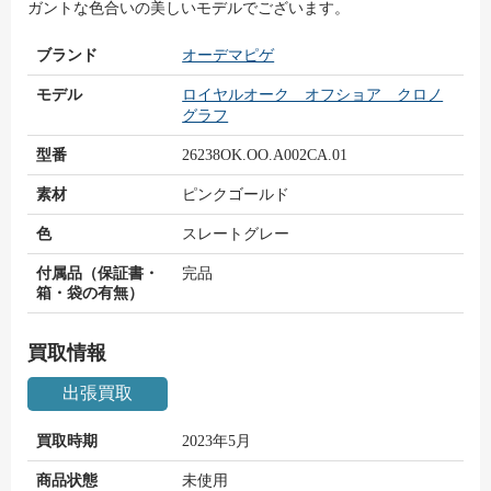
ガントな色合いの美しいモデルでございます。
ブランド
オーデマピゲ
モデル
ロイヤルオーク オフショア クロノ
グラフ
型番
26238OK.OO.A002CA.01
素材
ピンクゴールド
色
スレートグレー
付属品（保証書・
完品
箱・袋の有無）
買取情報
出張買取
買取時期
2023年5月
商品状態
未使用