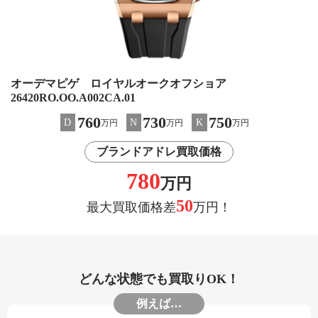
オーデマピゲ ロイヤルオークオフショア
26420RO.OO.A002CA.01
760
730
750
D
N
K
万円
万円
万円
ブランドアドレ買取価格
780
万円
50
最大買取価格差
万円！
どんな状態でも買取りOK！
例えば…