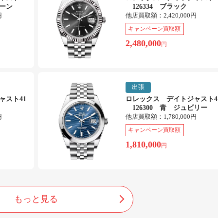
リーン
126334 ブラック
円
他店買取額：
2,420,000円
キャンペーン買取額
2,480,000
円
出張
ャスト41
ロレックス デイトジャスト4
126300 青 ジュビリー
円
他店買取額：
1,780,000円
キャンペーン買取額
1,810,000
円
もっと見る