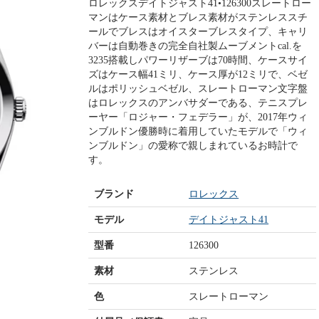
ロレックスデイトジャスト41•126300スレートロー
マンはケース素材とブレス素材がステンレススチ
ールでブレスはオイスターブレスタイプ、キャリ
バーは自動巻きの完全自社製ムーブメントcal.を
3235搭載しパワーリザーブは70時間、ケースサイ
ズはケース幅41ミリ、ケース厚が12ミリで、ベゼ
ルはポリッシュベゼル、スレートローマン文字盤
はロレックスのアンバサダーである、テニスプレ
ーヤー「ロジャー・フェデラー」が、2017年ウィ
ンブルドン優勝時に着用していたモデルで「ウィ
ンブルドン」の愛称で親しまれているお時計で
す。
ブランド
ロレックス
モデル
デイトジャスト41
型番
126300
素材
ステンレス
色
スレートローマン