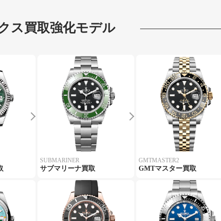
クス
買取強化モデル
SUBMARINER
GMTMASTER2
取
サブマリーナ買取
GMTマスター買取