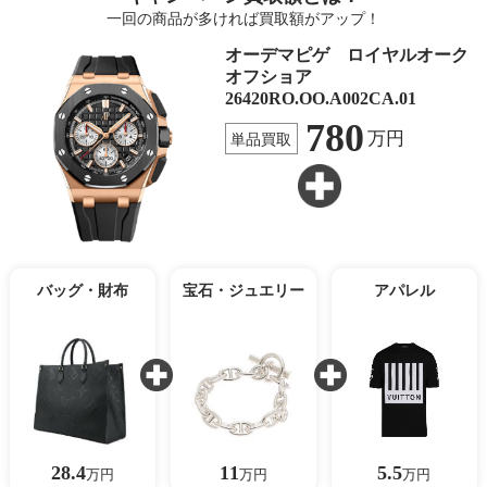
一回の商品が多ければ買取額がアップ！
オーデマピゲ ロイヤルオーク
オフショア
26420RO.OO.A002CA.01
780
万円
単品買取
バッグ・財布
宝石・ジュエリー
アパレル
28.4
11
5.5
万円
万円
万円