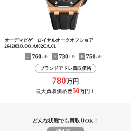
オーデマピゲ ロイヤルオークオフショア
26420RO.OO.A002CA.01
760
730
750
D
N
K
万円
万円
万円
ブランドアドレ買取価格
780
万円
50
最大買取価格差
万円！
どんな状態でも買取りOK！
例えば…