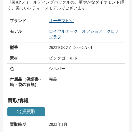
ド製APフォールディングバックルの、華やかなダイヤモンド輝
く、美しいレディースモデルでございます。
ブランド
オーデマピゲ
モデル
ロイヤルオーク オフショア クロノ
グラフ
型番
26231OR.ZZ.D003CA.01
素材
ピンクゴールド
色
シルバー
付属品（保証書・
完品
箱・袋の有無）
買取情報
出張買取
買取時期
2023年1月