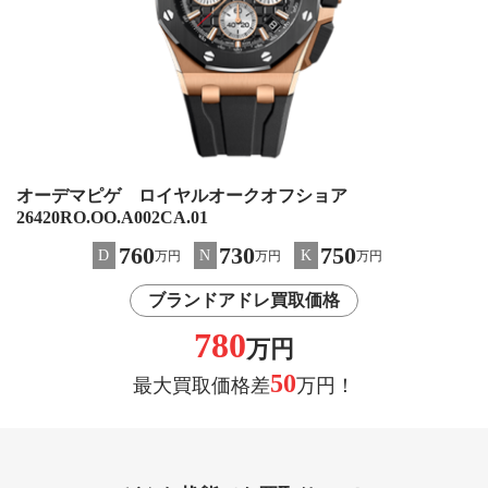
オーデマピゲ ロイヤルオークオフショア
26420RO.OO.A002CA.01
760
730
750
D
N
K
万円
万円
万円
ブランドアドレ買取価格
780
万円
50
最大買取価格差
万円！