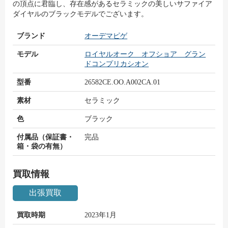
の頂点に君臨し、存在感があるセラミックの美しいサファイア
ダイヤルのブラックモデルでございます。
ブランド
オーデマピゲ
モデル
ロイヤルオーク オフショア グラン
ドコンプリカシオン
型番
26582CE.OO.A002CA.01
素材
セラミック
色
ブラック
付属品（保証書・
完品
箱・袋の有無）
買取情報
出張買取
買取時期
2023年1月