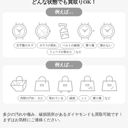
どんな状態でも買取りOK！
例えば…
文字盤のキズ
ガラスの割れ
ベルトの破損
擦り傷
動かない
リューズが取れた
など
例えば…
内部の汚れ・カビ
取れている
破損
シミ
擦り傷
など
多少の汚れや傷み、破損箇所があるダイヤモンドも買取可能です！
まずはお気軽にご連絡ください。