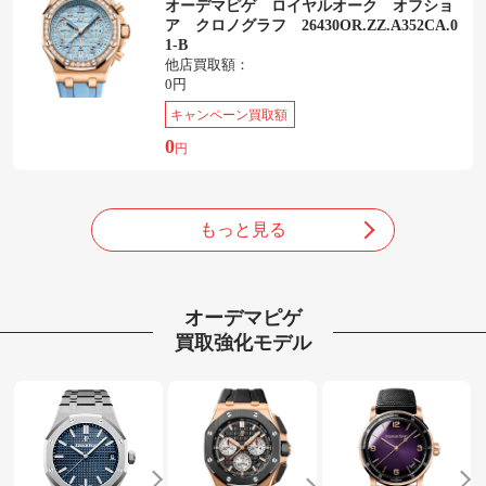
オーデマピゲ ロイヤルオーク オフショ
ア クロノグラフ 26430OR.ZZ.A352CA.0
1-B
他店買取額：
0円
キャンペーン買取額
0
円
もっと見る
オーデマピゲ
買取強化モデル