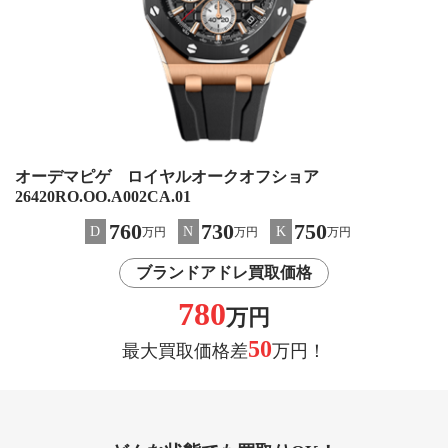
オーデマピゲ ロイヤルオークオフショア
26420RO.OO.A002CA.01
760
730
750
D
N
K
万円
万円
万円
ブランドアドレ買取価格
780
万円
50
最大買取価格差
万円！