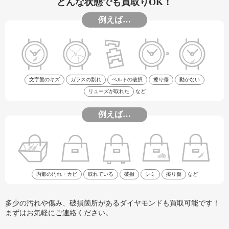
どんな状態でも買取りOK！
例えば…
文字盤のキズ
ガラスの割れ
ベルトの破損
擦り傷
動かない
リューズが取れた
など
例えば…
内部の汚れ・カビ
取れている
破損
シミ
擦り傷
など
多少の汚れや傷み、破損箇所があるダイヤモンドも買取可能です！
まずはお気軽にご連絡ください。