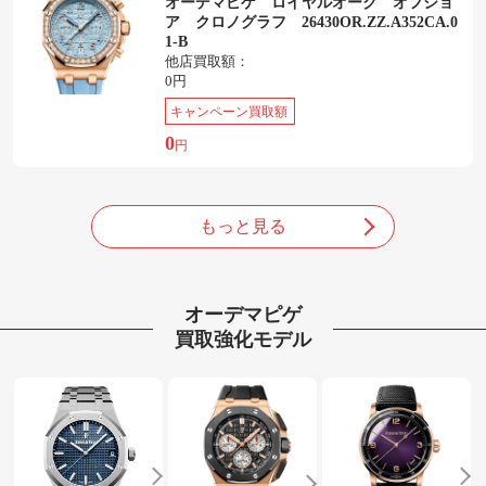
オーデマピゲ ロイヤルオーク オフショ
ア クロノグラフ 26430OR.ZZ.A352CA.0
1-B
他店買取額：
0円
キャンペーン買取額
0
円
もっと見る
オーデマピゲ
買取強化モデル