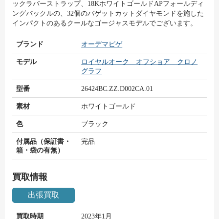
ックラバーストラップ、18KホワイトゴールドAPフォールディ
ングバックルの、32個のバゲットカットダイヤモンドを施した
インパクトのあるクールなゴージャスモデルでございます。
ブランド
オーデマピゲ
モデル
ロイヤルオーク オフショア クロノ
グラフ
型番
26424BC.ZZ.D002CA.01
素材
ホワイトゴールド
色
ブラック
付属品（保証書・
完品
箱・袋の有無）
買取情報
出張買取
買取時期
2023年1月