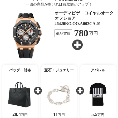
一回の商品が多ければ買取額がアップ！
オーデマピゲ ロイヤルオーク
オフショア
26420RO.OO.A002CA.01
780
万円
単品買取
バッグ・財布
宝石・ジュエリー
アパレル
28.4
11
5.5
万円
万円
万円