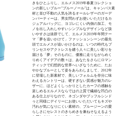
きをひとふりし、エルメス2019年春夏コレクショ
ンの新しいブルー”ブルーノール”は、キャンバス素
材と並び不動の人気を誇るオールレザーのガーデ
ンパーティーは、男女問わずお使いいただけるカ
ジュアルバッグに、ヨゴレにくい内側の加工、モ
ノを出し入れしやすいシンプルなデザインなど扱
いやすさは抜群でして、エルメス2019年年間テー
マ「夢を追いかけて」ファッションシーンの最先
頭でエルメスが追いかけるのは、いつの時代もプ
リンセスやアクトレスを纏う人々に美しい彩りを
届ける「夢」そのものに、優雅に走りながらめく
りめくアイデアの数々は、あなたをさらにロマン
ティックで幻想的な世界へいざなうために、たお
やかなブルーとして姿をあらわしまして、2012年
に登場した新素材で、美しいフォルムを存分に味
わえるカントリーは、硬すぎない質感が魅力のレ
ザーに、ほどよくしっかりとしたカーフの感触を
楽しめるエルメスならではの上質で繊細な凹凸の
ある仕上がりなので、ネゴンダやブッフルシンド
ゥと同様にデイリーにお使いいただいてもキズや
汚れが気になりにくい素材の、ブルージーンの愛
らしさにセレストのきらめきを兼ねそなえるよう