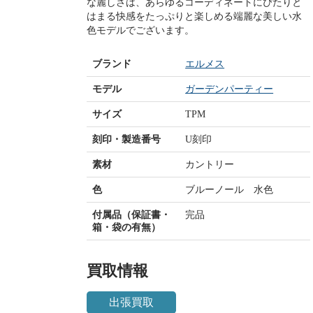
な麗しさは、あらゆるコーディネートにぴたりと
はまる快感をたっぷりと楽しめる端麗な美しい水
色モデルでございます。
ブランド
エルメス
モデル
ガーデンパーティー
サイズ
TPM
刻印・製造番号
U刻印
素材
カントリー
色
ブルーノール 水色
付属品（保証書・
完品
箱・袋の有無）
買取情報
出張買取