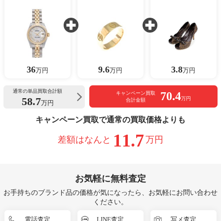
36
9.6
3.8
万円
万円
万円
通常の単品買取合計額
70.4
キャンペーン買取
58.7
万円
合計金額
万円
キャンペーン買取で通常の買取価格よりも
11.7
差額はなんと
万円
お気軽に無料査定
お手持ちのブランド品の価格が気になったら、お気軽にお問い合わせ
ください。
電話査定
LINE査定
写メ査定