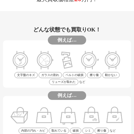
どんな状態でも買取りOK！
例えば…
文字盤のキズ
ガラスの割れ
ベルトの破損
擦り傷
動かない
リューズが取れた
など
例えば…
内部の汚れ・カビ
取れている
破損
シミ
擦り傷
など