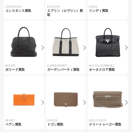
CONSTANCE
EVELYNE
LINDY
コンスタンス買取
エブリン（エヴリン）買
リンディ買取
取
BOLIDE
GARDENPARTY
HAUTACOURROIES
ボリード買取
ガーデンパーティ買取
オータクロア買取
BEARN
DOGON
KELLYTOGO
ベアン買取
ドゴン買取
ケリートゥーゴー買取