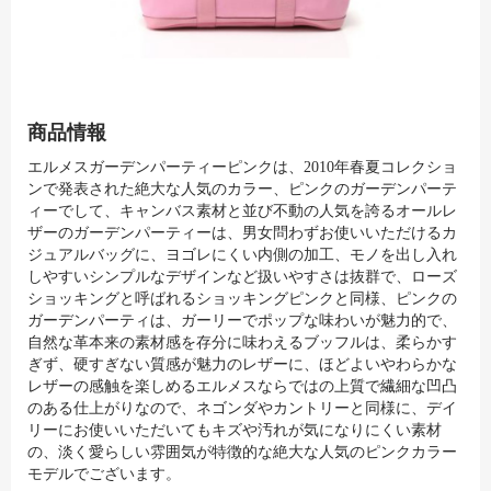
商品情報
エルメスガーデンパーティーピンクは、2010年春夏コレクショ
ンで発表された絶大な人気のカラー、ピンクのガーデンパーテ
ィーでして、キャンバス素材と並び不動の人気を誇るオールレ
ザーのガーデンパーティーは、男女問わずお使いいただけるカ
ジュアルバッグに、ヨゴレにくい内側の加工、モノを出し入れ
しやすいシンプルなデザインなど扱いやすさは抜群で、ローズ
ショッキングと呼ばれるショッキングピンクと同様、ピンクの
ガーデンパーティは、ガーリーでポップな味わいが魅力的で、
自然な革本来の素材感を存分に味わえるブッフルは、柔らかす
ぎず、硬すぎない質感が魅力のレザーに、ほどよいやわらかな
レザーの感触を楽しめるエルメスならではの上質で繊細な凹凸
のある仕上がりなので、ネゴンダやカントリーと同様に、デイ
リーにお使いいただいてもキズや汚れが気になりにくい素材
の、淡く愛らしい雰囲気が特徴的な絶大な人気のピンクカラー
モデルでございます。