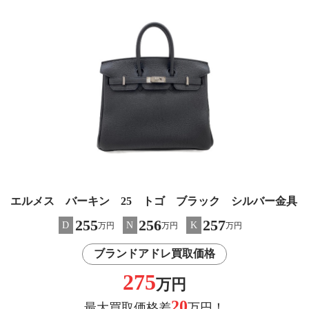
エルメス バーキン 25 トゴ ブラック シルバー金具
255
256
257
D
N
K
万円
万円
万円
ブランドアドレ買取価格
275
万円
20
最大買取価格差
万円！