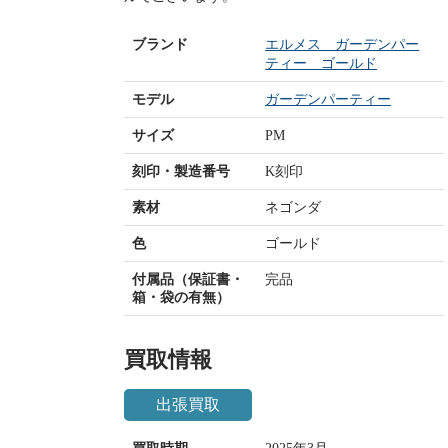
ブランド
エルメス ガーデンパー
ティー ゴールド
モデル
ガーデンパーティー
サイズ
PM
刻印・製造番号
K刻印
素材
ネゴンダ
色
ゴールド
付属品（保証書・
完品
箱・袋の有無）
買取情報
出張買取