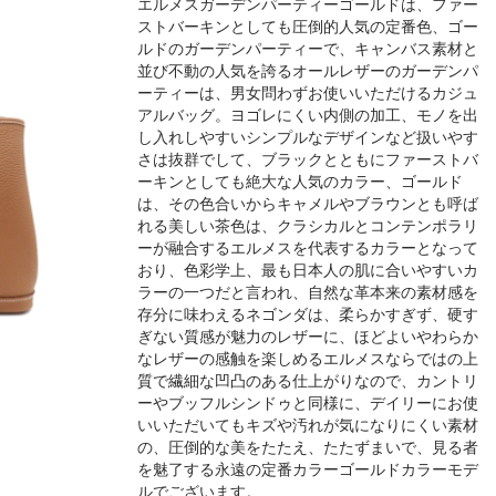
エルメスガーデンパーティーゴールドは、ファー
ストバーキンとしても圧倒的人気の定番色、ゴー
ルドのガーデンパーティーで、キャンバス素材と
並び不動の人気を誇るオールレザーのガーデンパ
ーティーは、男女問わずお使いいただけるカジュ
アルバッグ。ヨゴレにくい内側の加工、モノを出
し入れしやすいシンプルなデザインなど扱いやす
さは抜群でして、ブラックとともにファーストバ
ーキンとしても絶大な人気のカラー、ゴールド
は、その色合いからキャメルやブラウンとも呼ば
れる美しい茶色は、クラシカルとコンテンポラリ
ーが融合するエルメスを代表するカラーとなって
おり、色彩学上、最も日本人の肌に合いやすいカ
ラーの一つだと言われ、自然な革本来の素材感を
存分に味わえるネゴンダは、柔らかすぎず、硬す
ぎない質感が魅力のレザーに、ほどよいやわらか
なレザーの感触を楽しめるエルメスならではの上
質で繊細な凹凸のある仕上がりなので、カントリ
ーやブッフルシンドゥと同様に、デイリーにお使
いいただいてもキズや汚れが気になりにくい素材
の、圧倒的な美をたたえ、たたずまいで、見る者
を魅了する永遠の定番カラーゴールドカラーモデ
ルでございます。