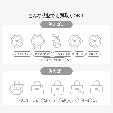
どんな状態でも買取りOK！
例えば…
文字盤のキズ
ガラスの割れ
ベルトの破損
擦り傷
動かない
リューズが取れた
など
例えば…
内部の汚れ・カビ
取れている
破損
シミ
擦り傷
など