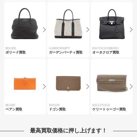
BOLIDE
GARDENPARTY
HAUTACOURROIES
ボリード買取
ガーデンパーティ買取
オータクロア買取
BEARN
DOGON
KELLYTOGO
ベアン買取
ドゴン買取
ケリートゥーゴー買取
最高買取価格に押し上げます！