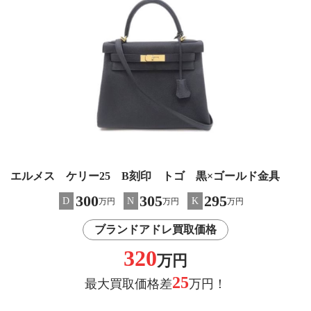
エルメス ケリー25 B刻印 トゴ 黒×ゴールド金具
300
305
295
D
N
K
万円
万円
万円
ブランドアドレ買取価格
320
万円
25
最大買取価格差
万円！