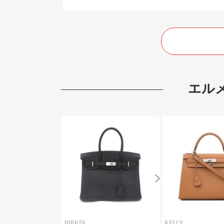
エル
BIRKIN
KELLY