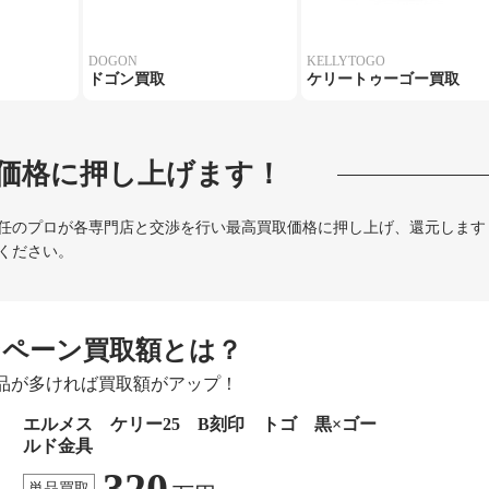
DOGON
KELLYTOGO
ドゴン買取
ケリートゥーゴー買取
価格に押し上げます！
任のプロが各専門店と交渉を行い最高買取価格に押し上げ、還元します
ください。
ンペーン買取額とは？
品が多ければ買取額がアップ！
エルメス ケリー25 B刻印 トゴ 黒×ゴー
ルド金具
320
単品買取