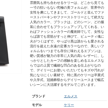
雰囲気も持ち合わせるケリーは、どこから見ても
一寸の狂いもない究極の美フォルムが、世界中の
女性を虜にしてきまして、ゴールドと並んでファ
ーストバーキンやファーストケリーとして絶大な
人気のカラー、ブラックは、どのシーン、どの服
装に合わせてもブラッシュアップしてくれる、い
わばファッションカラーの魔術師でして、女性な
らば誰でも背筋がすっと伸びて、ビューティ魂に
火がつくはずで、やっぱり黒は誰からも愛される
流行を超えた永遠の定番カラーなので、美しいフ
ォルムをいつまでも存分に味わえるエプソンは、
硬い質感が魅力の非常に人気の高いレザーに、し
っかりとしたカーフの感触を楽しめるエルメスな
らではの上質で繊細な凹凸のある仕上がりなの
で、デイリーにお使いいただいてもキズや汚れが
気になりにくい素材で、特に黒のケリーは卒業式
や入学式、冠婚葬祭からデイリーユースまで幅広
いシーンに大活躍するモデルでございます。
ブランド
エルメス
モデル
ケリー