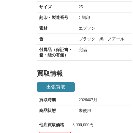
サイズ
25
刻印・製造番号
G刻印
素材
エプソン
色
ブラック 黒 ノアール
付属品（保証書・
完品
箱・袋の有無）
買取情報
出張買取
買取時期
2026年7月
商品状態
未使用
他店買取価格
3,900,000円