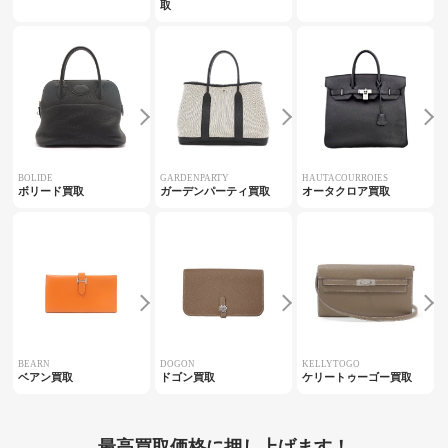
取
BOLIDE
GARDENPARTY
HAUTACOURROIES
ボリード買取
ガーデンパーティ買取
オータクロア買取
BEARN
DOGON
KELLYTOGO
ベアン買取
ドゴン買取
ケリートゥーゴー買取
最高買取価格に押し上げます！