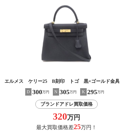
エルメス ケリー25 B刻印 トゴ 黒×ゴールド金具
300
305
295
D
N
K
万円
万円
万円
ブランドアドレ買取価格
320
万円
25
最大買取価格差
万円！