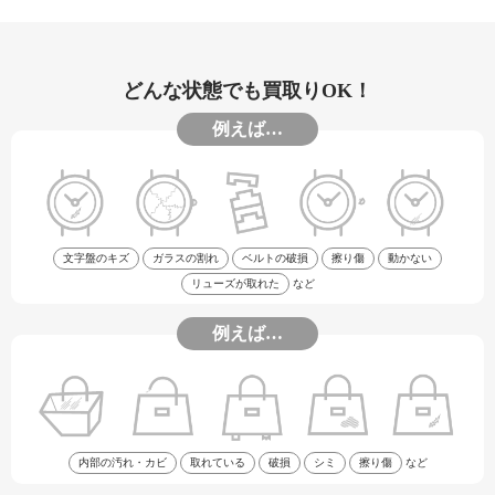
どんな状態でも買取りOK！
例えば…
文字盤のキズ
ガラスの割れ
ベルトの破損
擦り傷
動かない
リューズが取れた
など
例えば…
内部の汚れ・カビ
取れている
破損
シミ
擦り傷
など