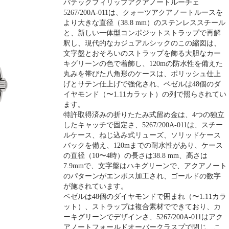
パテックフィリップアクアノートルーチェ
5267/200A-011は、クォーツアクアノートルースを
より大きな直径（38.8 mm）のステンレススチール
と、新しい一体型コンポジットストラップで再解
釈し、現代的なカジュアルシックのこの縮図は、
文字盤とおそろいのストラップを飾る大胆なカー
キグリーンの色で着飾し、120mの防水性を備えた
丸みを帯びた八角形のケースは、ポリッシュ仕上
げとサテン仕上げで強化され、ベゼルは48個のダ
イヤモンド（〜1.11カラット）の列で照らされてい
ます。
特許取得済みの折りたたみ式留め金は、4つの独立
したキャッチで固定さ、5267/200A-011は、スチー
ルケース、ねじ込み式リューズ、ソリッドケース
バックを備え、120mまでの耐水性があり、ケース
の直径（10〜4時）の長さは38.8 mm、高さは
7.9mmで、文字盤はハキグリーンで、アクアノート
のパターンがエンボス加工され、ゴールドの数字
が施されています。
ベゼルは48個のダイヤモンドで囲まれ（〜1.11カラ
ット）、ストラップは複合素材でできており、カ
ーキグリーンでデザインさ、5267/200A-011はアク
アノートフォールドオーバークラスプで閉じ、こ