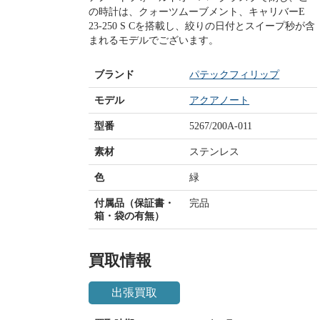
の時計は、クォーツムーブメント、キャリバーE
23‑250 S Cを搭載し、絞りの日付とスイープ秒が含
まれるモデルでございます。
ブランド
パテックフィリップ
モデル
アクアノート
型番
5267/200A-011
素材
ステンレス
色
緑
付属品（保証書・
完品
箱・袋の有無）
買取情報
出張買取