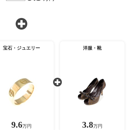
宝石・ジュエリー
洋服・靴
9.6
3.8
万円
万円