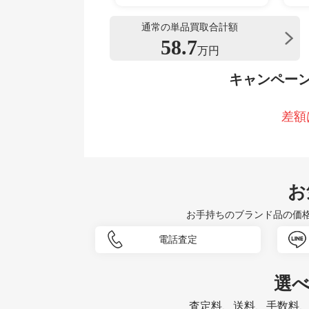
通常の単品買取合計額
58.7
万円
キャンペー
差額
お
お手持ちのブランド品の価
電話査定
選
査定料、送料、手数料