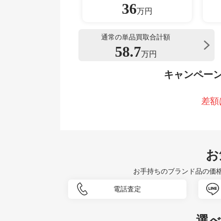
36
万円
通常の単品買取合計額
58.7
万円
キャンペー
差額
お
お手持ちのブランド品の価
電話査定
選