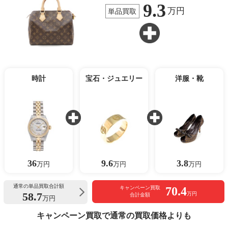
9.3
万円
単品買取
時計
宝石・ジュエリー
洋服・靴
36
9.6
3.8
万円
万円
万円
通常の単品買取合計額
70.4
キャンペーン買取
58.7
万円
合計金額
万円
キャンペーン買取で通常の買取価格よりも