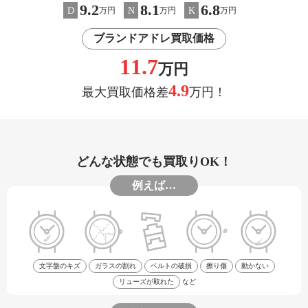
9.2
8.1
6.8
D
N
K
万円
万円
万円
ブランドアドレ買取価格
11.7
万円
4.9
最大買取価格差
万円！
どんな状態でも買取りOK！
例えば…
文字盤のキズ
ガラスの割れ
ベルトの破損
擦り傷
動かない
リューズが取れた
など