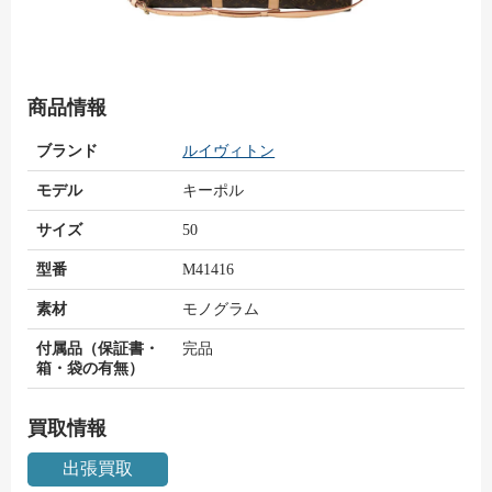
商品情報
ブランド
ルイヴィトン
モデル
キーポル
サイズ
50
型番
M41416
素材
モノグラム
付属品（保証書・
完品
箱・袋の有無）
買取情報
出張買取