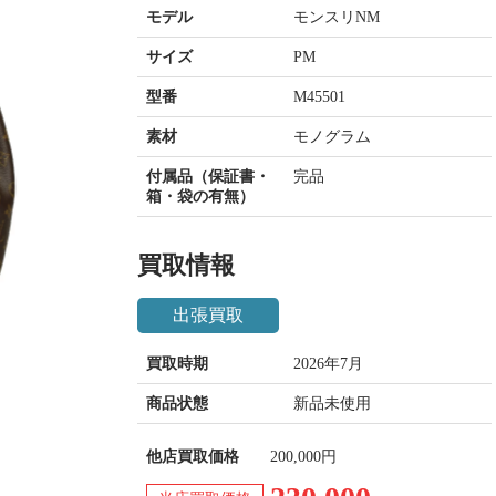
モデル
モンスリNM
サイズ
PM
型番
M45501
素材
モノグラム
付属品（保証書・
完品
箱・袋の有無）
買取情報
出張買取
買取時期
2026年7月
商品状態
新品未使用
他店買取価格
200,000円