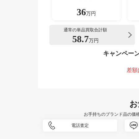
36
万円
通常の単品買取合計額
58.7
万円
キャンペー
差額
お
お手持ちのブランド品の価
電話査定