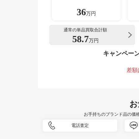
36
万円
通常の単品買取合計額
58.7
万円
キャンペー
差額
お
お手持ちのブランド品の価
電話査定