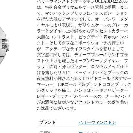
ハリーウィンストンオーシャンOCEABD42ZZ003
は、特殊合金ザリウムをケース素材に採用しまし
て、マンハッタンブリッジにインスピレーション
を得た大胆なデザインでして、オープンワークダ
イヤルにより表現し、ザリウムケースのグレーカ
ラーとダイヤル上の鮮やかなアクセントカラーの
大胆なコントラスト、ビッグデイト表示のインパ
クト、そしてタフなスポーツウォッチの佇まい
が、アクティブなライフスタイルを彩りまして、
文字盤に関しては、ディープブルーのサンドブラ
スト仕上げを施したオープンワークダイヤル、ブ
ラックの時・分カウンター、ロジウムメッキ仕上
げを施したリムに、ベージュサンドとブラックの
夜光塗料が施された18Kホワイトゴールド製アワー
マーカー、18Kゴールド製ブランドロゴとブラック
のグリッドを備え、バンドはカーキアリゲーター
レザー×ブラック・ラバーベースの、カーキバンド
がお洒落な鮮やかなアクセントカラーの落ち着い
た逸品でございます。
ブランド
ハリーウィンストン