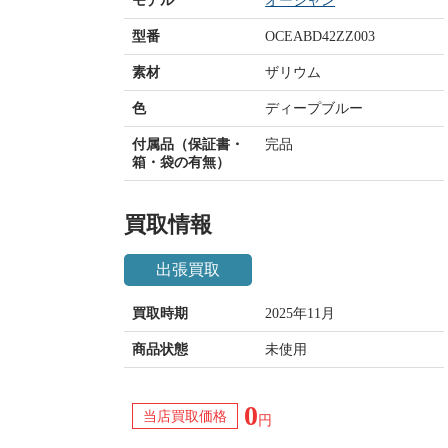
モデル
オーシャン
型番
OCEABD42ZZ003
素材
ザリウム
色
ディープブルー
付属品（保証書・
完品
箱・袋の有無）
買取情報
出張買取
買取時期
2025年11月
商品状態
未使用
0
当店買取価格
円