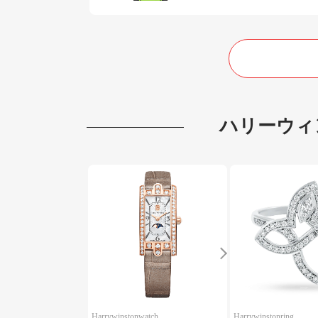
ハリーウィ
Harrywinstonwatch
Harrywinstonring