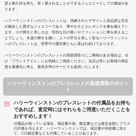
質と耐久性を持ち、長く愛されることができるジュエリーとしての価値があ
ります。
ハリーウィンストンのブレスレットは、洗練されたデザインと高品質な宝石
が融合した贅沢なジュエリーであり、華やかさとエレガンスを兼ね備えてい
ます。その輝きと美しさは、特別な日の装いやファッションに華を添えるこ
とでしょう。永遠の輝きを纏い、人々の手元を美しく彩るハリーウィンスト
ンのブレスレットは、世界中の愛好家たちに喜ばれ続けております。
ハリーウィンストンのブレスレットの高額買取りにご興味がある場合は、ぜ
ひ「ブランドアドレ」にお気軽にご相談ください。当店は常にお客様の満足
度を最優先に考え、最高水準のサービスを提供いたします。
ハリーウィンストンのブレスレットの高価買取のポイン
ト
ハリーウィンストンのブレスレットの付属品をお持ち
であれば、査定時にはそれらをご用意いただくことを
おすすめします！
付属品が揃っている場合、保証書や箱、鑑定書などは査定金額にプラス
の評価を与えます。ハリーウィンストンでは、保証書や領収書に加え
て、GIA鑑定書なども付属していることがあります。