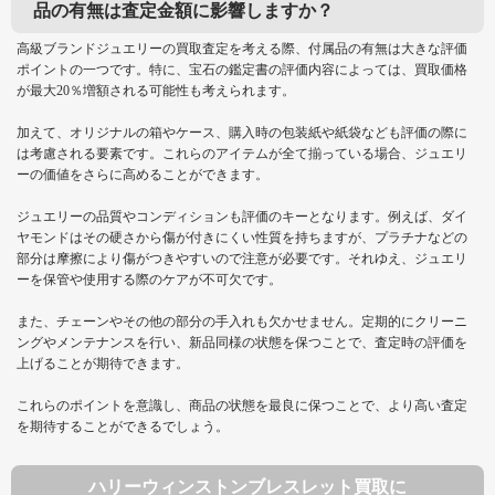
品の有無は査定金額に影響しますか？
高級ブランドジュエリーの買取査定を考える際、付属品の有無は大きな評価
ポイントの一つです。特に、宝石の鑑定書の評価内容によっては、買取価格
が最大20％増額される可能性も考えられます。
加えて、オリジナルの箱やケース、購入時の包装紙や紙袋なども評価の際に
は考慮される要素です。これらのアイテムが全て揃っている場合、ジュエリ
ーの価値をさらに高めることができます。
ジュエリーの品質やコンディションも評価のキーとなります。例えば、ダイ
ヤモンドはその硬さから傷が付きにくい性質を持ちますが、プラチナなどの
部分は摩擦により傷がつきやすいので注意が必要です。それゆえ、ジュエリ
ーを保管や使用する際のケアが不可欠です。
また、チェーンやその他の部分の手入れも欠かせません。定期的にクリーニ
ングやメンテナンスを行い、新品同様の状態を保つことで、査定時の評価を
上げることが期待できます。
これらのポイントを意識し、商品の状態を最良に保つことで、より高い査定
を期待することができるでしょう。
ハリーウィンストンブレスレット買取に