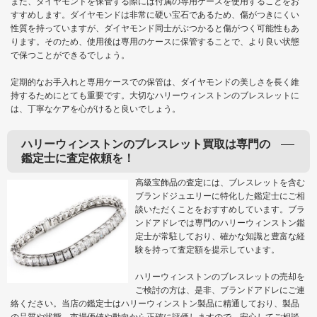
また、ダイヤモンドを保管する際には付属の専用ケースを使用することをお
すすめします。ダイヤモンドは非常に硬い宝石であるため、傷がつきにくい
性質を持っていますが、ダイヤモンド同士がぶつかると傷がつく可能性もあ
ります。そのため、使用後は専用のケースに保管することで、より良い状態
で保つことができるでしょう。
定期的なお手入れと専用ケースでの保管は、ダイヤモンドの美しさを長く維
持するためにとても重要です。大切なハリーウィンストンのブレスレットに
は、丁寧なケアを心がけると良いでしょう。
ハリーウィンストンのブレスレット買取は専門の
鑑定士に査定依頼を！
高級宝飾品の査定には、ブレスレットを含む
ブランドジュエリーに特化した鑑定士にご相
談いただくことをおすすめしています。ブラ
ンドアドレでは専門のハリーウィンストン鑑
定士が常駐しており、確かな知識と豊富な経
験を持って査定額を提示しています。
ハリーウィンストンのブレスレットの売却を
ご検討の方は、是非、ブランドアドレにご連
絡ください。当店の鑑定士はハリーウィンストン製品に精通しており、製品