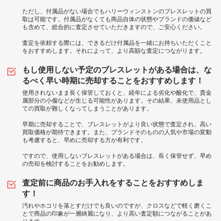
ただし、付属品がない場合でもハリーウィンストンのブレスレットの買
取は可能です。付属品がなくても商品自体の状態やブランドの価値など
も含めて、総合的に査定させていただきますので、ご安心ください。
査定を依頼する際には、できるだけ付属品を一緒にお持ちいただくこと
をおすすめします。それによって、より高額な査定につながります。
もし使用しない予定のブレスレットがある場合は、な
るべく早い時期に売却することをおすすめします！
使用されないまま長く保管しておくと、経年による劣化や酸化で、貴金
属部分の小傷などが生じる可能性があります。その結果、未使用品とし
ての買取が難しくなってしまうことがあります。
早期に売却することで、ブレスレットがより良い状態で査定され、高い
買取価格が期待できます。また、ブランドそのものの人気や市場の変動
も考慮すると、早めに売却する方が有利です。
ですので、使用しないブレスレットがある場合は、長く保管せず、早め
の売却を検討することをお勧めします。
査定前に商品のお手入れをすることをおすすめしま
す！
汚れやホコリを落とすだけでも良いのですが、クロスなどで軽く磨くこ
とで商品の印象が一層綺麗になり、より高い査定額につながることがあ