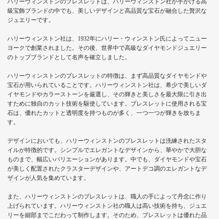
ハリーウィンストンのブレスレットは、ハリーウィンストン社が手がける高
級宝飾ブランドの中でも、美しいデザインと高品質な宝石が融合した贅沢な
ジュエリーです。
ハリーウィンストン社は、1932年にハリー・ウィンストン氏によってニュー
ヨークで創業されました。その後、世界中で高級なダイヤモンドジュエリー
のトップブランドとして名声を確立しました。
ハリーウィンストンのブレスレットの特徴は、まず高品質なダイヤモンドや
宝石が用いられていることです。ハリーウィンストン社は、希少で美しいダ
イヤモンドやカラーストーンを厳選し、その輝きと美しさを最大限に引き出
すために独自のカット技術を駆使しています。ブレスレットに使用される宝
石は、優れたカットと透明度を持つものが多く、一つ一つが輝きを放ちま
す。
デザインにおいても、ハリーウィンストンのブレスレットは洗練されたスタ
イルが特徴的です。シンプルでエレガントなデザインから、華やかで大胆な
ものまで、幅広いバリエーションがあります。中でも、ダイヤモンドや宝石
が美しく配置されたクラスターデザインや、アートデコ調のエレガントなデ
ザインが人気を集めています。
また、ハリーウィンストンのブレスレットは、職人の手によって丹念に作り
上げられています。ハリーウィンストン社の職人は高い技術を持ち、ジュエ
リーを細部までこだわって制作します。そのため、ブレスレットは優れた品