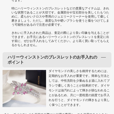
ります。
特にハリーウィンストンのブレスレットなどの貴重なアイテムは、きれ
いな状態であることが大切です。金属部分や宝石部分を美しくたもつた
めに、柔らかいクロスや専用のジュエリークリーナーを使用して優しく
磨きましょう。ただし、過度な力や硬いブラシを使うと傷をつけてしま
う可能性があるので注意が必要です。
きれいに手入れされた商品は、査定の際により良い印象を与えることが
できます。お手元にあるハリーウィンストンのブレスレットを査定に出
す前に、ぜひお手入れをしてみてください。より高く買い取ってもらえ
るかもしれません。
ハリーウィンストンのブレスレットのお手入れの
ポイント
ダイヤモンドの美しさを維持するためには、
定期的なお手入れが重要です。簡単な方法と
しては、中性洗剤を少量ぬるま湯に入れてブ
ラシで優しく洗うことが効果的です。ダイヤ
モンドは油汚れによって輝きが損なわれるこ
とがあるため、月に一度程度の頻度でお手入
れを行うと、ダイヤモンドの輝きをより美し
く保つことができます。