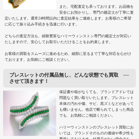
また、宅配査定も承っております。お品物を
安全にお預かりし、専門の鑑定士が丁寧に査
定いたします。通常24時間以内に査定結果をご連絡します。お客様のご希望
に応じて振り込み手続きを迅速に行います。
どちらの査定方法も、経験豊富なハリーウィンストン専門の鑑定士が対応い
たしますので、安心してお取引いただけることをお約束します。
お客様の買取をスムーズに進めるため、細部に至るまで丁寧な対応を心がけ
ております。お気軽にご相談ください。
ブレスレットの付属品無し、どんな状態でも買取
させて頂きます！
保証書や箱がなくても、ブランドアドレでは
問題なく買い取りいたします。ブレスレット
本体の汚れや傷、サビ、黒ズミなどがあって
も構いません。他店で断られてしまった商品
でも、お気軽にご相談ください。
ハリーウィンストンのブレスレット買取にお
いては、ブランドそのものの価値や希少性も