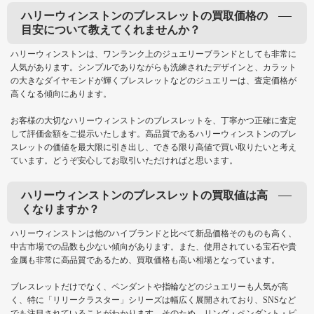
ハリーウィンストンのブレスレットの買取価格の
目安について教えてくれませんか？
ハリーウィンストンは、ワンランク上のジュエリーブランドとしても非常に
人気があります。シンプルでありながらも洗練されたデザインと、カラット
の大きなダイヤモンドが輝くブレスレットなどのジュエリーは、査定価格が
高くなる傾向にあります。
お客様の大切なハリーウィンストンのブレスレットを、丁寧かつ正確に査定
して評価金額をご提示いたします。高品質であるハリーウィンストンのブレ
スレットの価値を最大限に引き出し、できる限り高値で買い取りたいと考え
ています。どうぞ安心してお取引いただければと思います。
ハリーウィンストンのブレスレットの買取値は高
くなりますか？
ハリーウィンストンは他のハイブランドと比べて新品価格そのものも高く、
中古市場での品数も少ない傾向があります。また、使用されている宝石や貴
金属も非常に高品質であるため、買取価格も高い相場となっています。
ブレスレットだけでなく、ペンダントや指輪などのジュエリーも人気が高
く、特に「リリークラスター」シリーズは幅広く展開されており、SNSなど
でも注目されていることがわかります。そのため、リング・ペンダント・ピ