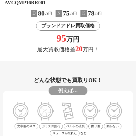
AVCQMP16RR001
80
75
78
D
N
K
万円
万円
万円
ブランドアドレ買取価格
95
万円
20
最大買取価格差
万円！
どんな状態でも買取りOK！
例えば…
文字盤のキズ
ガラスの割れ
ベルトの破損
擦り傷
動かない
リューズが取れた
など