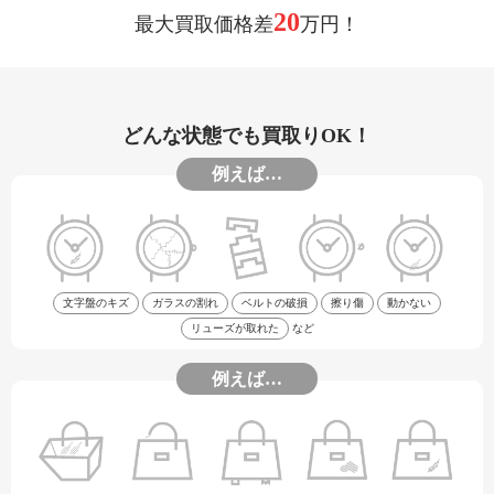
20
最大買取価格差
万円！
どんな状態でも買取りOK！
例えば…
文字盤のキズ
ガラスの割れ
ベルトの破損
擦り傷
動かない
リューズが取れた
など
例えば…