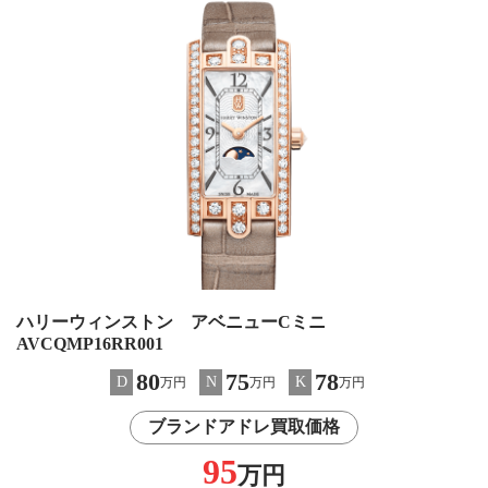
ハリーウィンストン アベニューCミニ
AVCQMP16RR001
80
75
78
D
N
K
万円
万円
万円
ブランドアドレ買取価格
95
万円