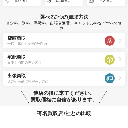
電話査定
LINE査定
写メ査定
選べる
3つ
の買取方法
査定料、送料、手数料、出張交通費、キャンセル料などすべて無
料！
店頭買取
全店、駅から徒歩5分圏内
宅配買取
日中お時間の無い方に
出張買取
遠方や商品点数が多い方に
他店の後に来てください。
買取価格に自信があります。
有名買取店3社との比較