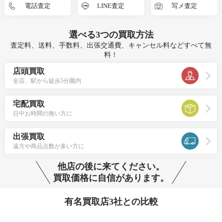
電話査定
LINE査定
写メ査定
選べる
3つ
の買取方法
査定料、送料、手数料、出張交通費、キャンセル料などすべて無
料！
店頭買取
全店、駅から徒歩5分圏内
宅配買取
日中お時間の無い方に
出張買取
遠方や商品点数が多い方に
他店の後に来てください。
買取価格に自信があります。
有名買取店3社との比較