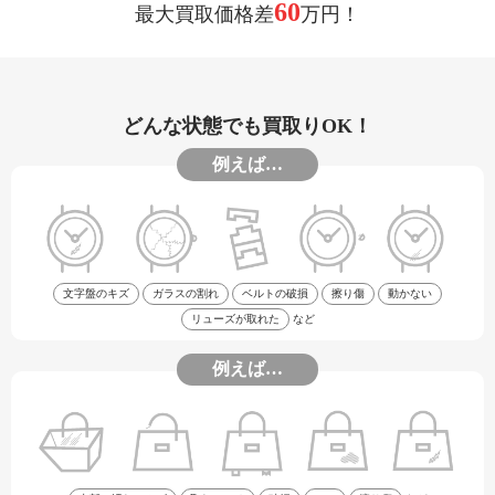
60
最大買取価格差
万円！
どんな状態でも買取りOK！
例えば…
文字盤のキズ
ガラスの割れ
ベルトの破損
擦り傷
動かない
リューズが取れた
など
例えば…