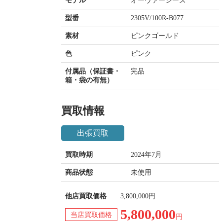
モデル
オーヴァーシーズ
型番
2305V/100R-B077
素材
ピンクゴールド
色
ピンク
付属品（保証書・
完品
箱・袋の有無）
買取情報
出張買取
買取時期
2024年7月
商品状態
未使用
他店買取価格
3,800,000円
5,800,000
当店買取価格
円