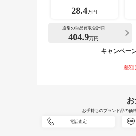
28.4
万円
通常の単品買取合計額
404.9
万円
キャンペー
差額
お
お手持ちのブランド品の価
電話査定