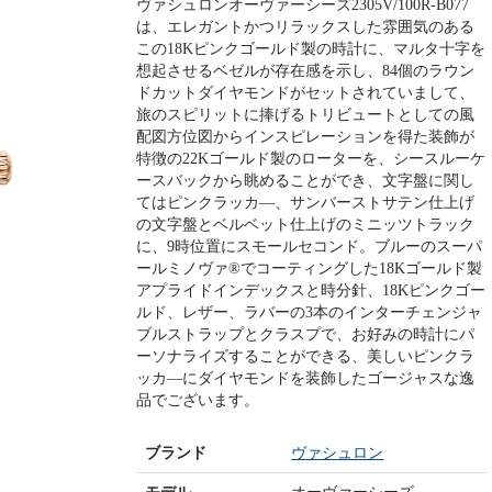
ヴァシュロンオーヴァーシーズ2305V/100R-B077
は、エレガントかつリラックスした雰囲気のある
この18Kピンクゴールド製の時計に、マルタ十字を
想起させるベゼルが存在感を示し、84個のラウン
ドカットダイヤモンドがセットされていまして、
旅のスピリットに捧げるトリビュートとしての風
配図方位図からインスピレーションを得た装飾が
特徴の22Kゴールド製のローターを、シースルーケ
ースバックから眺めることができ、文字盤に関し
てはピンクラッカ―、サンバーストサテン仕上げ
の文字盤とベルベット仕上げのミニッツトラック
に、9時位置にスモールセコンド。ブルーのスーパ
ールミノヴァ®でコーティングした18Kゴールド製
アプライドインデックスと時分針、18Kピンクゴー
ルド、レザー、ラバーの3本のインターチェンジャ
ブルストラップとクラスプで、お好みの時計にパ
ーソナライズすることができる、美しいピンクラ
ッカ―にダイヤモンドを装飾したゴージャスな逸
品でございます。
ブランド
ヴァシュロン