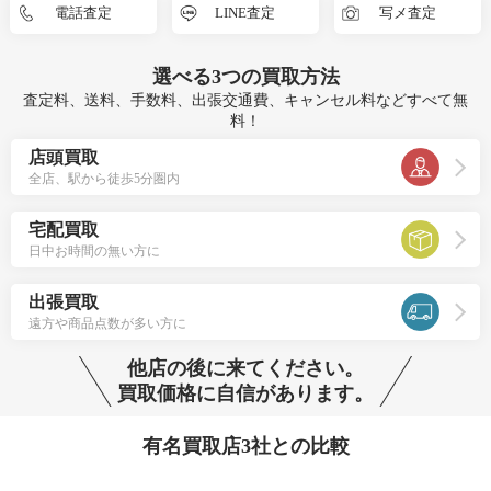
電話査定
LINE査定
写メ査定
選べる
3つ
の買取方法
査定料、送料、手数料、出張交通費、キャンセル料などすべて無
料！
店頭買取
全店、駅から徒歩5分圏内
宅配買取
日中お時間の無い方に
出張買取
遠方や商品点数が多い方に
他店の後に来てください。
買取価格に自信があります。
有名買取店3社との比較