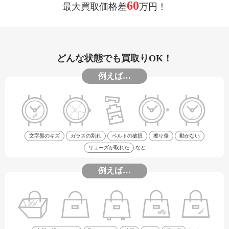
60
最大買取価格差
万円！
どんな状態でも買取りOK！
例えば…
文字盤のキズ
ガラスの割れ
ベルトの破損
擦り傷
動かない
リューズが取れた
など
例えば…