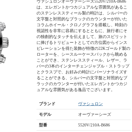
ヴァシュロンオーヴァーシーズ5520V/210A-B686
は、エレガントかつカジュアルな雰囲気があるこ
のステンレススティール製の時計は、シルバーの
文字盤と対照的なブラックのカウンターが付いた
コラムホイール・クロノグラフを搭載し、時刻の
視認性を非常に容易にするとともに、旅行者にそ
の独創的なタッチを伝えまして、旅のスピリット
に捧げるトリビュートとしての方位図からインス
ピレーションを得た装飾が特徴の22Kゴールド製の
ローターを、シースルーケースバックから眺める
ことができ、ステンレススティール、レザー、ラ
バーの3本のインターチェンジャブル・ストラップ
とクラスプで、お好みの時計にパーソナライズす
ることができる、シルバーの文字盤と対照的なブ
ラックのカウンターが付いたエレガントかつカジ
ュアルな雰囲気がある逸品でございます。
ブランド
ヴァシュロン
モデル
オーヴァーシーズ
型番
5520V/210A-B686