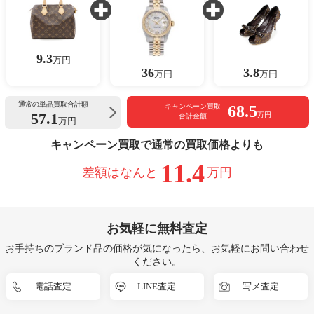
9.3
万円
36
3.8
万円
万円
通常の単品買取合計額
68.5
キャンペーン買取
57.1
万円
合計金額
万円
キャンペーン買取で通常の買取価格よりも
11.4
差額はなんと
万円
お気軽に無料査定
お手持ちのブランド品の価格が気になったら、お気軽にお問い合わせ
ください。
電話査定
LINE査定
写メ査定