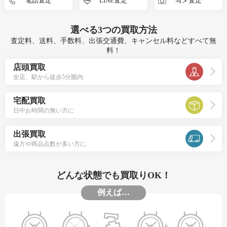
電話査定
LINE査定
写メ査定
選べる
3つ
の買取方法
査定料、送料、手数料、出張交通費、キャンセル料などすべて無
料！
店頭買取
全店、駅から徒歩5分圏内
宅配買取
日中お時間の無い方に
出張買取
遠方や商品点数が多い方に
どんな状態でも買取りOK！
例えば…