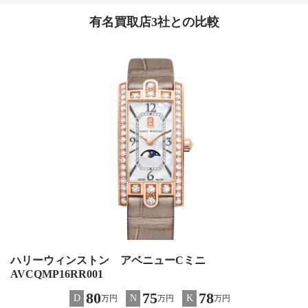
有名買取店3社との比較
ハリーウィンストン アベニューCミニ
AVCQMP16RR001
80
75
78
D
N
K
万円
万円
万円