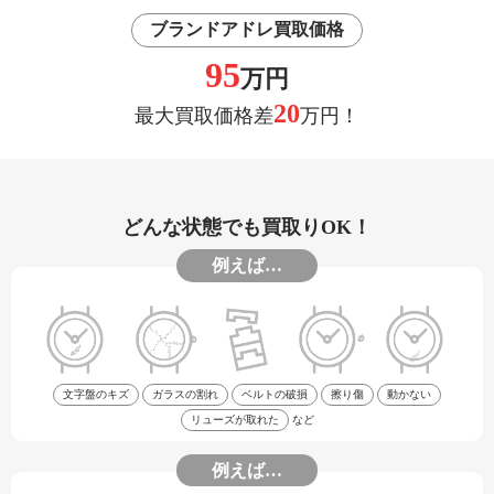
ブランドアドレ買取価格
95
万円
20
最大買取価格差
万円！
どんな状態でも買取りOK！
例えば…
文字盤のキズ
ガラスの割れ
ベルトの破損
擦り傷
動かない
リューズが取れた
など
例えば…