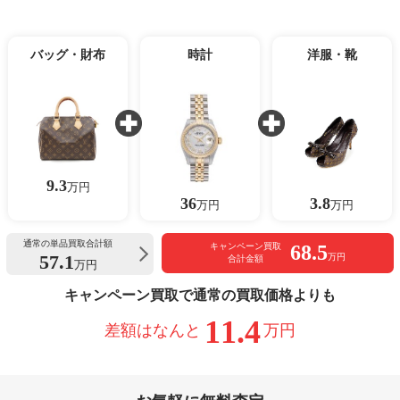
バッグ・財布
時計
洋服・靴
9.3
万円
36
3.8
万円
万円
通常の単品買取合計額
68.5
キャンペーン買取
57.1
万円
合計金額
万円
キャンペーン買取で通常の買取価格よりも
11.4
差額はなんと
万円