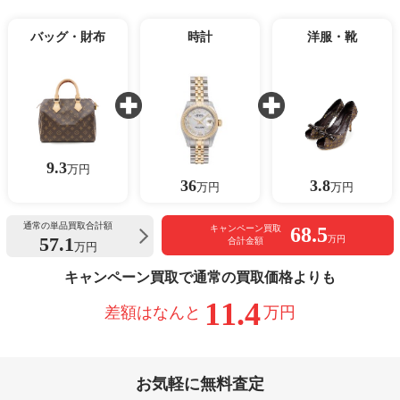
バッグ・財布
時計
洋服・靴
9.3
万円
36
3.8
万円
万円
通常の単品買取合計額
68.5
キャンペーン買取
57.1
万円
合計金額
万円
キャンペーン買取で通常の買取価格よりも
11.4
差額はなんと
万円
お気軽に無料査定