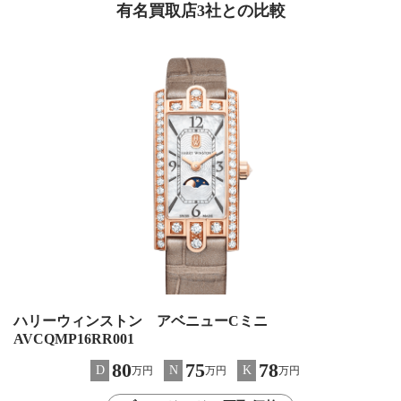
有名買取店3社との比較
ハリーウィンストン アベニューCミニ
AVCQMP16RR001
80
75
78
D
N
K
万円
万円
万円