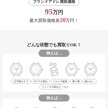
ブランドアドレ買取価格
95
万円
20
最大買取価格差
万円！
どんな状態でも買取りOK！
例えば…
文字盤のキズ
ガラスの割れ
ベルトの破損
擦り傷
動かない
リューズが取れた
など
例えば…