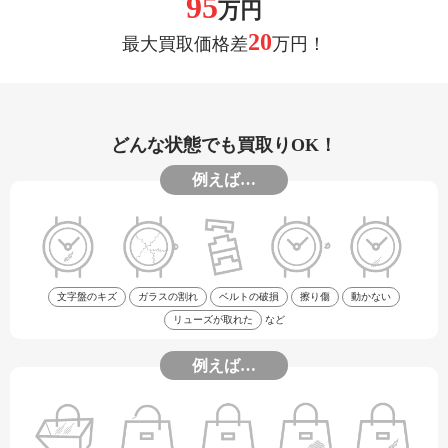
95
万円
20
最大買取価格差
万円！
どんな状態でも買取りOK！
例えば…
文字盤のキズ
ガラスの割れ
ベルトの破損
擦り傷
動かない
リューズが取れた
など
例えば…