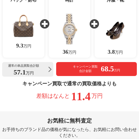
バッグ・財布
時計
洋服・靴
9.3
万円
36
3.8
万円
万円
通常の単品買取合計額
68.5
キャンペーン買取
57.1
万円
合計金額
万円
キャンペーン買取で通常の買取価格よりも
11.4
差額はなんと
万円
お気軽に無料査定
お手持ちのブランド品の価格が気になったら、お気軽にお問い合わせ
ください。