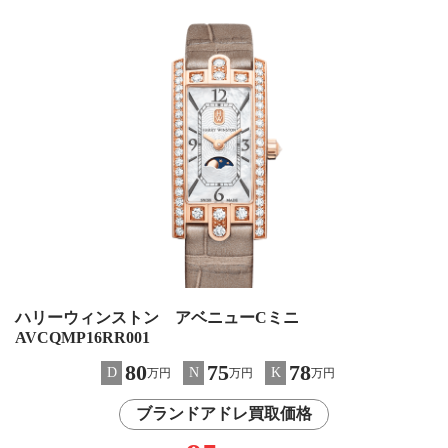
ハリーウィンストン アベニューCミニ
AVCQMP16RR001
80
75
78
D
N
K
万円
万円
万円
ブランドアドレ買取価格