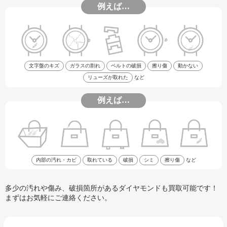
例えば…
文字盤のキズ
ガラスの割れ
ベルトの破損
擦り傷
動かない
リューズが取れた
など
例えば…
内部の汚れ・カビ
取れている
破損
シミ
擦り傷
など
多少の汚れや傷み、破損箇所があるダイヤモンドも買取可能です！
まずはお気軽にご連絡ください。