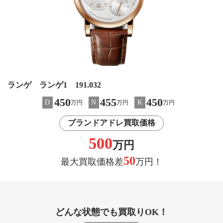
ランゲ ランゲ1 191.032
450
455
450
D
N
K
万円
万円
万円
ブランドアドレ買取価格
500
万円
50
最大買取価格差
万円！
どんな状態でも買取りOK！