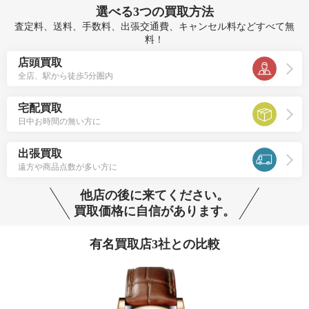
選べる
3つ
の買取方法
査定料、送料、手数料、出張交通費、キャンセル料などすべて無
料！
店頭買取
全店、駅から徒歩5分圏内
宅配買取
日中お時間の無い方に
出張買取
遠方や商品点数が多い方に
他店の後に来てください。
買取価格に自信があります。
有名買取店3社との比較