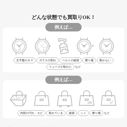
どんな状態でも買取りOK！
例えば…
文字盤のキズ
ガラスの割れ
ベルトの破損
擦り傷
動かない
リューズが取れた
など
例えば…
内部の汚れ・カビ
取れている
破損
シミ
擦り傷
など