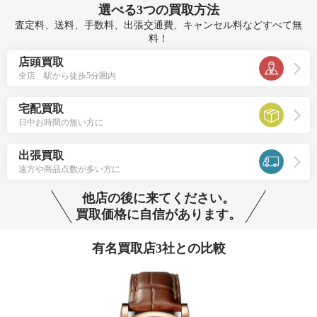
選べる
3つ
の買取方法
査定料、送料、手数料、出張交通費、キャンセル料などすべて無
料！
店頭買取
全店、駅から徒歩5分圏内
宅配買取
日中お時間の無い方に
出張買取
遠方や商品点数が多い方に
他店の後に来てください。
買取価格に自信があります。
有名買取店3社との比較