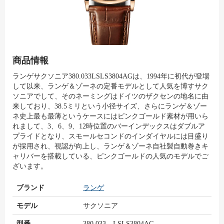
商品情報
ランゲサクソニア380.033LSLS3804AGは、1994年に初代が登場
して以来、ランゲ＆ゾーネの定番モデルとして人気を博すサク
ソニアでして、そのネーミングはドイツのザクセンの地名に由
来しており、38.5ミリという小径サイズ、さらにランゲ＆ゾー
ネ史上最も最薄というケースにはピンクゴールド素材が用いら
れまして、3、6、9、12時位置のバーインデックスはダブルア
プライドとなり、スモールセコンドのインダイヤルには目盛り
が採用され、視認が向上し、ランゲ＆ゾーネ自社製自動巻きキ
ャリバーを搭載している、ピンクゴールドの人気のモデルでご
ざいます。
ブランド
ランゲ
モデル
サクソニア
型番
380.033 LSLS3804AG