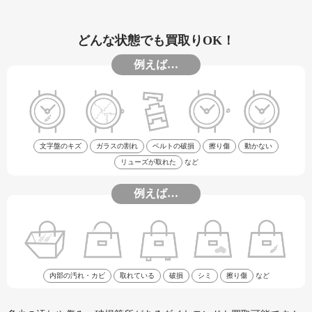
どんな状態でも買取りOK！
例えば…
文字盤のキズ
ガラスの割れ
ベルトの破損
擦り傷
動かない
リューズが取れた
など
例えば…
内部の汚れ・カビ
取れている
破損
シミ
擦り傷
など