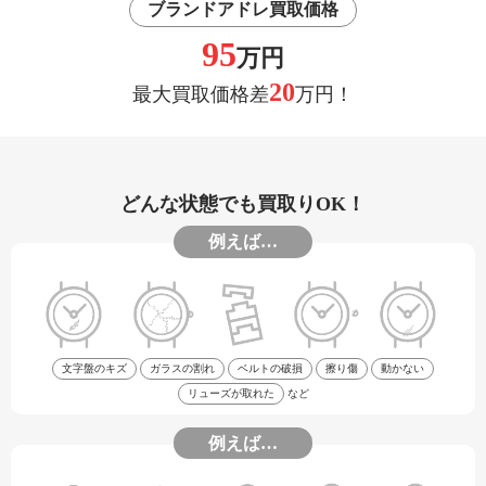
ブランドアドレ買取価格
95
万円
20
最大買取価格差
万円！
どんな状態でも買取りOK！
例えば…
文字盤のキズ
ガラスの割れ
ベルトの破損
擦り傷
動かない
リューズが取れた
など
例えば…