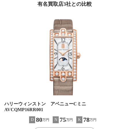
有名買取店3社との比較
ハリーウィンストン アベニューCミニ
AVCQMP16RR001
80
75
78
D
N
K
万円
万円
万円