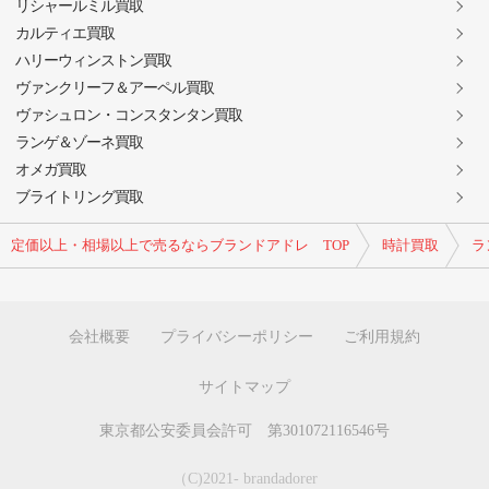
リシャールミル買取
カルティエ買取
ハリーウィンストン買取
ヴァンクリーフ＆アーペル買取
ヴァシュロン・コンスタンタン買取
ランゲ＆ゾーネ買取
オメガ買取
ブライトリング買取
定価以上・相場以上で売るならブランドアドレ TOP
時計買取
ラ
会社概要
プライバシーポリシー
ご利用規約
サイトマップ
東京都公安委員会許可 第301072116546号
（C)2021- brandadorer