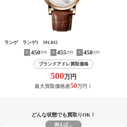
ランゲ ランゲ1 191.032
450
455
450
D
N
K
万円
万円
万円
ブランドアドレ買取価格
500
万円
50
最大買取価格差
万円！
どんな状態でも買取りOK！
例えば…