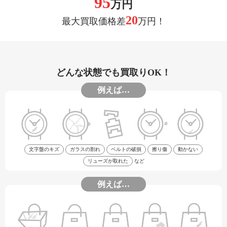
95
万円
20
最大買取価格差
万円！
どんな状態でも買取りOK！
例えば…
文字盤のキズ
ガラスの割れ
ベルトの破損
擦り傷
動かない
リューズが取れた
など
例えば…