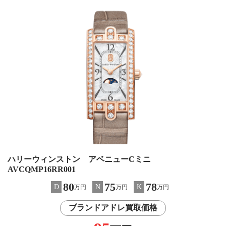
ハリーウィンストン アベニューCミニ
AVCQMP16RR001
80
75
78
D
N
K
万円
万円
万円
ブランドアドレ買取価格