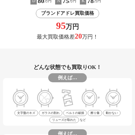
80
75
78
D
N
K
万円
万円
万円
ブランドアドレ買取価格
95
万円
20
最大買取価格差
万円！
どんな状態でも買取りOK！
例えば…
文字盤のキズ
ガラスの割れ
ベルトの破損
擦り傷
動かない
リューズが取れた
など
例えば…