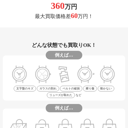
360
万円
60
最大買取価格差
万円！
どんな状態でも買取りOK！
例えば…
文字盤のキズ
ガラスの割れ
ベルトの破損
擦り傷
動かない
リューズが取れた
など
例えば…