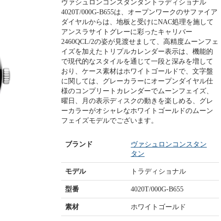
ヴァシュロンコンスタンタントラディショナル
4020T/000G-B655は、オープンワークのサファイア
ダイヤルからは、地板と受けにNAC処理を施して
アンスラサイトグレーに彩ったキャリバー
2460QCL/2の姿が見渡せまして、高精度ムーンフェ
イズを加えたトリプルカレンダー表示は、機能的
で現代的なスタイルを通じて一段と深みを増して
おり、ケース素材はホワイトゴールドで、文字盤
に関しては、グレーカラーにオープンダイヤル仕
様のコンプリートカレンダーでムーンフェイズ、
曜日、月の表示ディスクの動きを楽しめる、グレ
ーカラーがオシャレなホワイトゴールドのムーン
フェイズモデルでございます。
ブランド
ヴァシュロンコンスタン
タン
モデル
トラディショナル
型番
4020T/000G-B655
素材
ホワイトゴールド