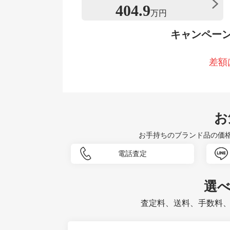
404.9
万円
キャンペー
差額
お
お手持ちのブランド品の価
電話査定
選
査定料、送料、手数料