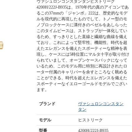
ヴァシュロンコンスタンタンヒストリーク
4200H/222J-B935は、1970年代の真のアイコンであ
るこの37mmの「ジャンボ」222は、歴史的なモデ
ルを現代的に再現したものでして、トノー型のモ
ノブロックケースに溝付きのベゼルをあしらった
このタイムピースは、ストラップが一体化してい
るため、すっきりとした直線と繊細な曲線を備え
ており、これによって堅牢性、機能性、時代を超
えたエレガンスを備えたスポーティーな精神を表
現し、ケースには5時位置にマルタ十字が取り付け
られていまして、オープンケースバックになって
いるため、このモデル用に特別に再設計されたロ
ーター付属のキャリバーを余すところなく眺める
ことができる、時代を超えたエレガンスを備えた
スポーティーなイエローゴールドモデルでござい
ます。
ブランド
ヴァシュロンコンスタン
タン
モデル
ヒストリーク
型番
4200H/222J-B935