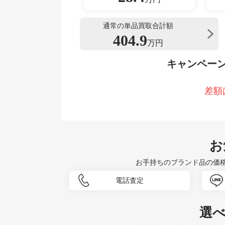
通常の単品買取合計額
404.9
万円
キャンペー
差額
お
お手持ちのブランド品の価
電話査定
選