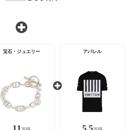
宝石・ジュエリー
アパレル
11
5.5
万円
万円