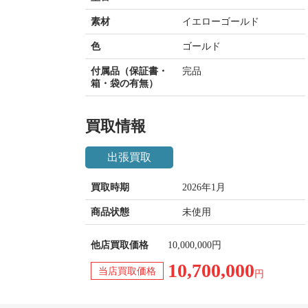
素材
イエローゴールド
色
ゴールド
付属品（保証書・
完品
箱・袋の有無）
買取情報
出張買取
買取時期
2026年1月
商品状態
未使用
他店買取価格
10,000,000円
10,700,000
当店買取価格
円