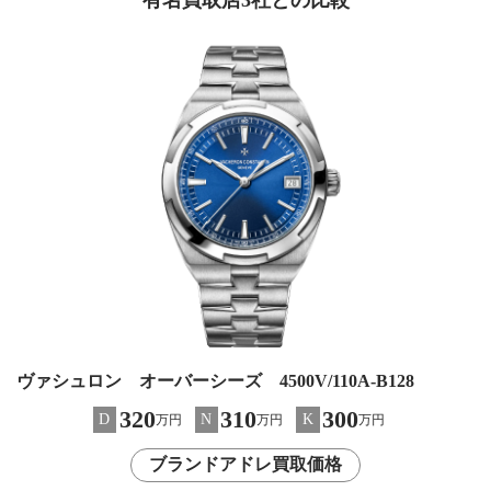
有名買取店3社との比較
ヴァシュロン オーバーシーズ 4500V/110A-B128
320
310
300
D
N
K
万円
万円
万円
ブランドアドレ買取価格