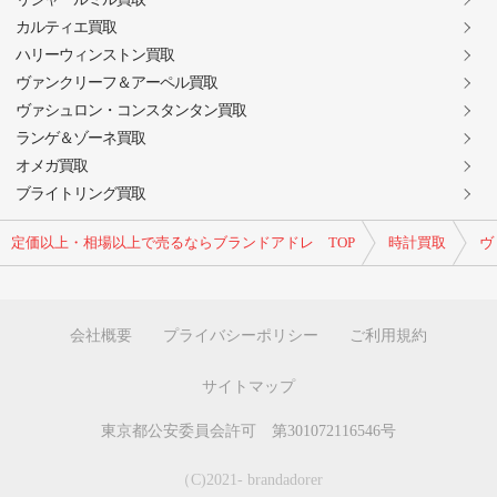
カルティエ買取
ハリーウィンストン買取
ヴァンクリーフ＆アーペル買取
ヴァシュロン・コンスタンタン買取
ランゲ＆ゾーネ買取
オメガ買取
ブライトリング買取
定価以上・相場以上で売るならブランドアドレ TOP
時計買取
ヴ
会社概要
プライバシーポリシー
ご利用規約
サイトマップ
東京都公安委員会許可 第301072116546号
（C)2021- brandadorer