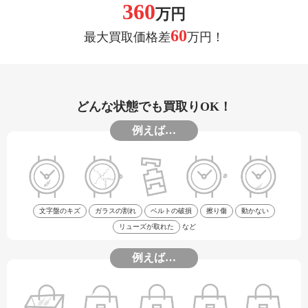
360
万円
60
最大買取価格差
万円！
どんな状態でも買取りOK！
例えば…
文字盤のキズ
ガラスの割れ
ベルトの破損
擦り傷
動かない
リューズが取れた
など
例えば…