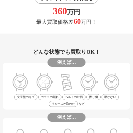
360
万円
60
最大買取価格差
万円！
どんな状態でも買取りOK！
例えば…
文字盤のキズ
ガラスの割れ
ベルトの破損
擦り傷
動かない
リューズが取れた
など
例えば…